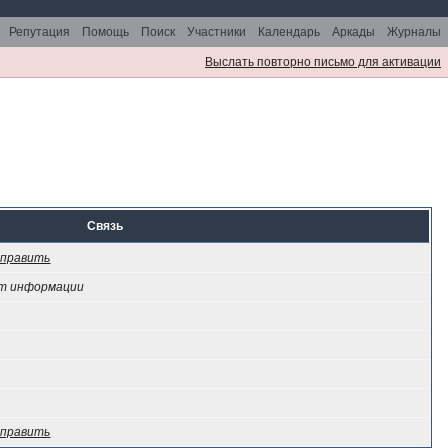
Репутация
Помощь
Поиск
Участники
Календарь
Аркады
Журналы
Выслать повторно письмо для активации
Связь
править
т информации
править