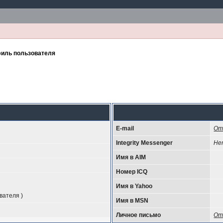
иль пользователя
E-mail
От
Integrity Messenger
Не
Имя в AIM
Номер ICQ
Имя в Yahoo
вателя )
Имя в MSN
Личное письмо
От