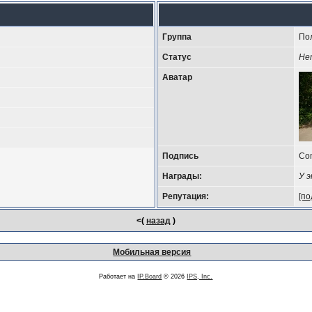
Группа
По
Статус
Не
Аватар
Подпись
Com
Награды:
У 
Репутация:
[по
<(
назад
)
Мобильная версия
Работает на
IP.Board
© 2026
IPS, Inc.