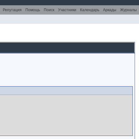
Репутация
Помощь
Поиск
Участники
Календарь
Аркады
Журналы