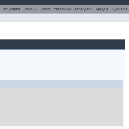
Репутация
Помощь
Поиск
Участники
Календарь
Аркады
Журналы