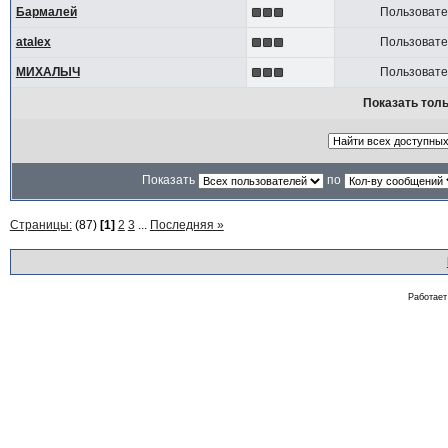
Бармалей
Пользоват
atalex
Пользоват
МИХАЛЫЧ
Пользоват
Показать толь
Показать
по
Страницы:
(87)
[1]
2
3
...
Последняя »
Работае