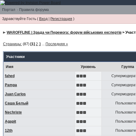
Портал
·
Правила форума
Здравствуйте Гость (
Вход
|
Регистрация
)
WAROFFLINE | Зрада чи Перемога: форум військових експертів
> Участ
Страницы:
(87)
[1]
2
3
...
Последняя »
Участники
Имя
Уровень
Группа
fahed
Супермодера
Pampa
Супермодера
Juan Carlos
Супермодера
Саша Белый
Пользоват
Nechriste
Пользоват
Agapit
Пользоват
12th
Пользоват