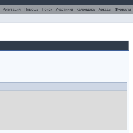
Репутация
Помощь
Поиск
Участники
Календарь
Аркады
Журналы