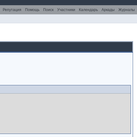
Репутация
Помощь
Поиск
Участники
Календарь
Аркады
Журналы