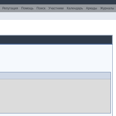
Репутация
Помощь
Поиск
Участники
Календарь
Аркады
Журналы