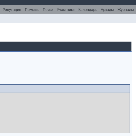
Репутация
Помощь
Поиск
Участники
Календарь
Аркады
Журналы