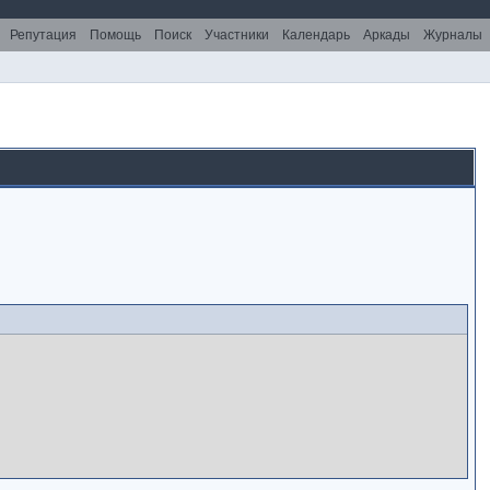
Репутация
Помощь
Поиск
Участники
Календарь
Аркады
Журналы