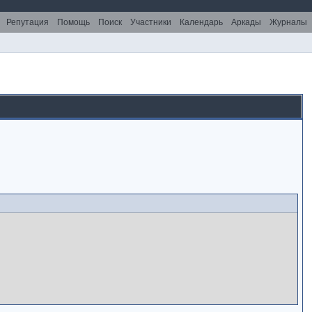
Репутация
Помощь
Поиск
Участники
Календарь
Аркады
Журналы