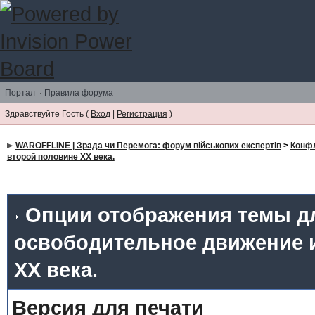
Портал
·
Правила форума
Здравствуйте Гость (
Вход
|
Регистрация
)
WAROFFLINE | Зрада чи Перемога: форум військових експертів
>
Конф
второй половине ХХ века.
Опции отображения темы дл
освободительное движение и
ХХ века.
Версия для печати