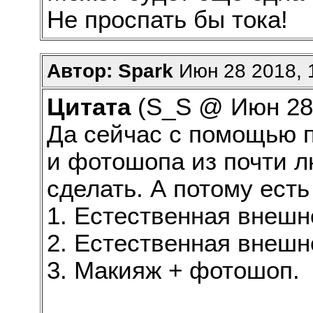
Не проспать бы тока!
Автор: Spark
Июн 28 2018, 
Цитата
(S_S @ Июн 28 
Да сейчас с помощью 
и фотошопа из почти 
сделать. А потому есть
1. Естественная внешн
2. Естественная внешн
3. Макияж + фотошоп.