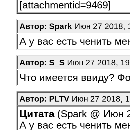
[attachmentid=9469]
Автор: Spark
Июн 27 2018, 
А у вас есть ченить ме
Автор: S_S
Июн 27 2018, 19
Что имеется ввиду? Ф
Автор: PLTV
Июн 27 2018, 1
Цитата
(Spark @ Июн 2
А у вас есть ченить ме