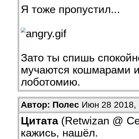
Я тоже пропустил...
Зато ты спишь спокойно
мучаются кошмарами и
лоботомию.
Автор: Полес
Июн 28 2018, 
Цитата
(Retwizan @ Се
кажись, нашёл.