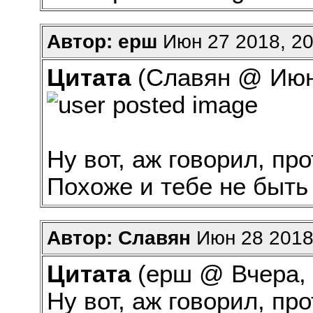
Автор: ерш
Июн 27 2018, 20
Цитата
(Славян @ Июн 
Ну вот, аж говорил, пр
Похоже и тебе не быть
Автор: Славян
Июн 28 2018
Цитата
(ерш @ Вчера, 
Ну вот, аж говорил, пр