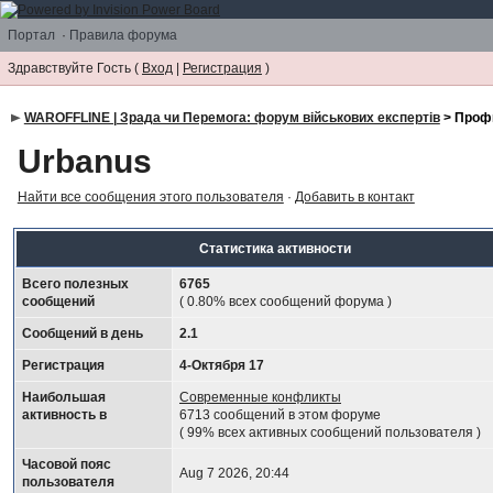
Портал
·
Правила форума
Здравствуйте Гость (
Вход
|
Регистрация
)
WAROFFLINE | Зрада чи Перемога: форум військових експертів
> Проф
Urbanus
Найти все сообщения этого пользователя
·
Добавить в контакт
Статистика активности
Всего полезных
6765
сообщений
( 0.80% всех сообщений форума )
Сообщений в день
2.1
Регистрация
4-Октября 17
Наибольшая
Современные конфликты
активность в
6713 сообщений в этом форуме
( 99% всех активных сообщений пользователя )
Часовой пояс
Aug 7 2026, 20:44
пользователя