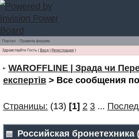
Портал
·
Правила форума
Здравствуйте Гость (
Вход
|
Регистрация
)
WAROFFLINE | Зрада чи Пер
експертів
> Все сообщения п
Страницы:
(13)
[1]
2
3
...
Послед
Российская бронетехника