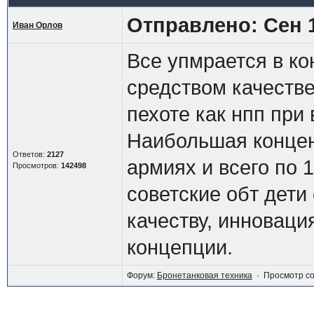
Отправлено: Сен 1
Иван Орлов
Все упмрается в ко
средством качеств
пехоте как нпп при
Наибольшая концен
Ответов:
2127
армиях и всего по 
Просмотров:
142498
советские обт дети
качеству, инноваци
концепции.
Форум:
Бронетанковая техника
· Просмотр с