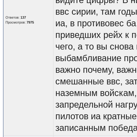
видите цифры? В ни
ввс сирии, там годы
Ответов:
137
иа, в противовес б
Просмотров:
7975
приведших рейх к п
чего, а то вы снова
выбамбливание про
важно почему, важно
смешанные ввс, за
наземным войскам, 
запредельной нагруз
пилотов иа кратные
записанным побед