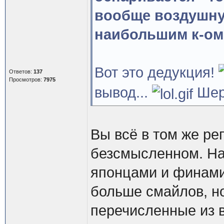
вообще воздушну
наибольшим к-ом
Вот это дедукция!
Ответов:
137
Просмотров:
7975
вывод...
Шер
Вы всё в том же ре
безсмысленном. На
японцами и финами
больше смайлов, но 
перечисленные из в