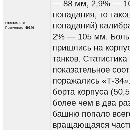
— 88 мм, 2,9% — 10
попадания, то тако
попаданий) калибр
Ответов:
510
Просмотров:
49146
2% — 105 мм. Боль
пришлись на корпу
танков. Статистика
показательное соо
поражались «Т-34»
борта корпуса (50,
более чем в два ра
башню попало всег
вращающаяся часть