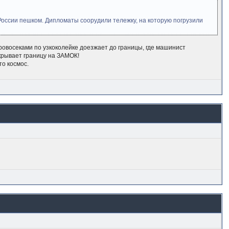
России пешком. Дипломаты соорудили тележку, на которую погрузили
ровосеками по узкоколейке доезжает до границы, где машинист
крывает границу на ЗАМОК!
о космос.