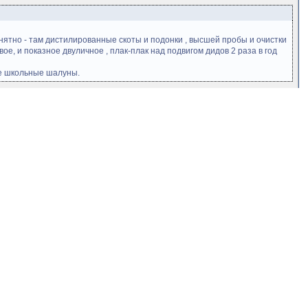
понятно - там дистилированные скоты и подонки , высшей пробы и очистки
е, и показное двуличное , плак-плак над подвигом дидов 2 раза в год
ые школьные шалуны.
ах об лед/бревно и я буду всю жизнь виноват за несчастье эти йунных
закруглились с обратной стороны.