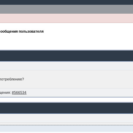
сообщения пользователя
употреблению?
щения:
#566534