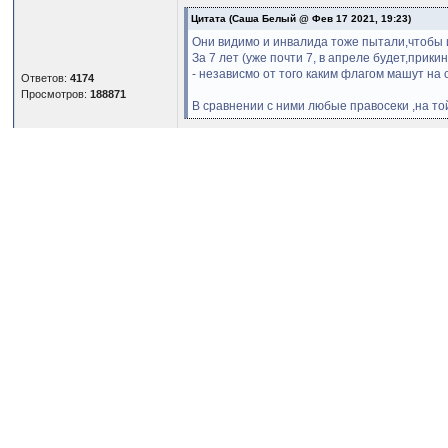
Цитата
(Саша Белый @ Фев 17 2021, 19:23)
Они видимо и инвалида тоже пытали,чтобы и
За 7 лет (уже почти 7, в апреле будет,прик
- независмо от того каким флагом машут на 
Ответов:
4174
Просмотров:
188871
В сравнении с ними любые правосеки ,на т
Сашья, года идут, но ви в репертуаре. Восхищ
Форум:
Новости и политика
· Просмотр сооб
Россия
(Страниц
1
2
3
...3962
)
Бен Цви
Отправлено: Фев 12 2021, 16:04
Цитата
(Бармалей @ Сегодня, 23:44)
Ну например Аверины за Кубок мира получа
Им Питер и Москва выплачивают за каждую 
За олимпиаду они получат 100К$
Ответов:
79239
Более мелкие соревнования 5-7К$. А этих м
Просмотров:
3185369
Дина Аверина 13кратная чемпионка мира в 2
Когда натыкаюсь на эти фигурные катания, то
миллионеров. Четверной тулуп бля! Я тут три