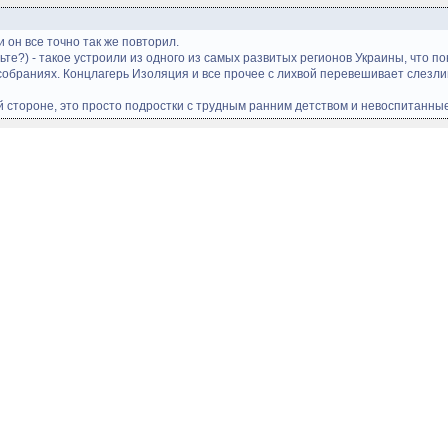
 он все точно так же повторил.
иньте?) - такое устроили из одного из самых развитых регионов Украины, что 
собраниях. Концлагерь Изоляция и все прочее с лихвой перевешивает слезливо
ой стороне, это просто подростки с трудным ранним детством и невоспитанн
аюсь, читая. ви мой кумир!
щения:
#563472
ют 10К$. За чемпионат мира 15К$
победу.
елких соревнований целая куча.
2 года. Ариша чуть хуже.
 всегда переключаюсь на программу "Время". Думаю, щас уебутся на моих глаз
жды затылком на катке за 50 минут приложился. Конёчки-то за 50 лет сильно 