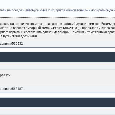
ели на поезде и автобусе, однако из приграничной зоны они добирались до 
алась так: поезд из четырех-пяти вагонов набитый духовитыми корейскими д
рывает на воротах амбарный замок СВОИМ КЛЮЧОМ (!), проезжает и снова за
ерного
взрыва. В составе
шпигунской
делегации. Таможня и таможенники прост
ся путейскими дрезинами.
щения:
#566532
арлеях?!
щения:
#563487