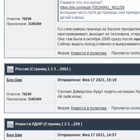
Скажите что это шутка?
https://vk.com/wall-70034991_461159
Большую часть пути до границы они преодол
детей и вещи.
Ответов:
79239
Просмотров:
3185369
Со слов хаверы граница на Хасане преодолев
притормаживает, выходит из тепловоза, отк
Она там была в октябре 2006 сразу после
яд
Сейчас видать поезд отменен и выкручивают
Форум:
Новости и политика
· Просмотр сооб
Россия
(Страниц
1
2
3
...3962
)
Бен Цви
Отправлено: Фев 17 2021, 15:19
Сколько Дэвидсоны будут ездить на наших Х
Ответов:
79239
Ай лайк клокс.
Просмотров:
3185369
Форум:
Новости и политика
· Просмотр сооб
Новости ЛДНР
(Страниц
1
2
3
...209
)
Бен Цви
Отправлено: Фев 17 2021, 14:57