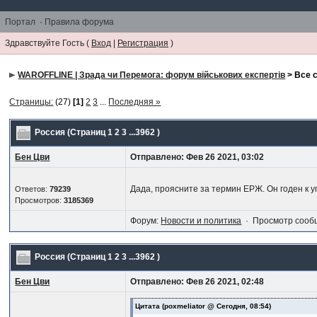
Портал
·
Правила форума
Здравствуйте Гость (
Вход
|
Регистрация
)
WAROFFLINE | Зрада чи Перемога: форум військових експертів
> Все 
Страницы:
(27)
[1]
2
3
...
Последняя »
Россия
(Страниц
1
2
3
...3962
)
Бен Цви
Отправлено: Фев 26 2021, 03:02
Дада, проясните за термин ЕРЖ. Он годен к 
Ответов:
79239
Просмотров:
3185369
Форум:
Новости и политика
· Просмотр сооб
Россия
(Страниц
1
2
3
...3962
)
Бен Цви
Отправлено: Фев 26 2021, 02:48
Цитата
(poxmeliator @ Сегодня, 08:54)