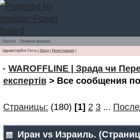
Портал
·
Правила форума
Здравствуйте Гость (
Вход
|
Регистрация
)
WAROFFLINE | Зрада чи Пер
експертів
> Все сообщения п
Страницы:
(180)
[1]
2
3
...
После
Иран vs Израиль.
(Страни