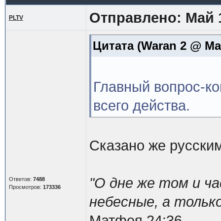
Отправлено: Май 1
PLTV
Цитата
(Waran 2 @ Май
Главный вопрос-ко
всего действа.
Сказано же русским
"О дне же том и ча
Ответов:
7488
Просмотров:
173336
небесные, а тольк
Матфея 24:36