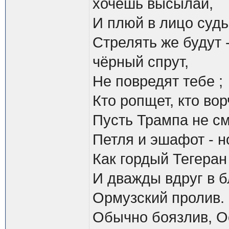
хочешь высылай,
И плюй в лицо суд
Стрелять же будут 
чëрный спрут,
Не повредят тебе ;
Кто ропщет, кто вор
Пусть Трампа не с
Петля и эшафот - но
Как гордый Тегеран
И дважды вдруг в 
Ормузский пролив.
Обычно боязлив, О