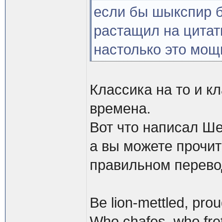
если бы шыкспир б
растащил на цитат
настолько это мощн
Классика на то и кл
времена.
Вот что написал Ше
а вы можете прочит
правильном перево
Be lion-mettled, pro
Who chafes, who fret