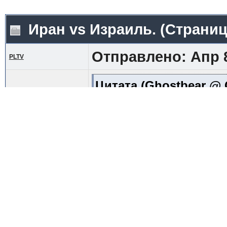
Иран vs Израиль.
(Страни
Отправлено: Апр 8
PLTV
Цитата
(Ghostbear @ С
Есть вариант зами
продолжать занима
Должен сказать, эт
утверждение Гхостб
дурацкую карьеру э