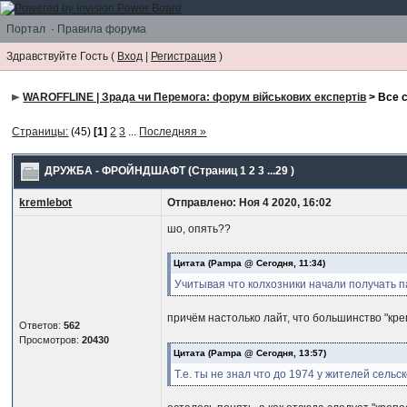
Портал
·
Правила форума
Здравствуйте Гость (
Вход
|
Регистрация
)
WAROFFLINE | Зрада чи Перемога: форум військових експертів
> Все 
Страницы:
(45)
[1]
2
3
...
Последняя »
ДРУЖБА - ФРОЙНДШАФТ
(Страниц
1
2
3
...29
)
kremlebot
Отправлено: Ноя 4 2020, 16:02
шо, опять??
Цитата
(Pampa @ Сегодня, 11:34)
Учитывая что колхозники начали получать па
причём настолько лайт, что большинство "кр
Ответов:
562
Просмотров:
20430
Цитата
(Pampa @ Сегодня, 13:57)
Т.е. ты не знал что до 1974 у жителей сель