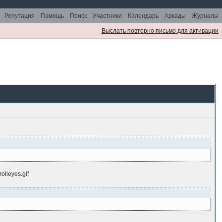
Репутация
Помощь
Поиск
Участники
Календарь
Аркады
Журналы
Выслать повторно письмо для активации