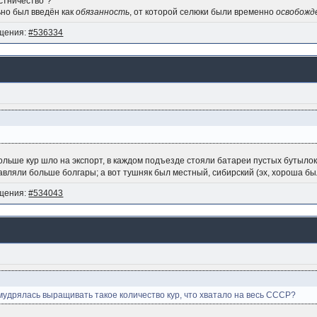
остничество"?
ьно был введён как
обязанность
, от которой селюки были временно
освобожд
щения:
#536334
льше кур шло на экспорт, в каждом подъезде стояли батареи пустых бутыло
авляли больше болгары; а вот тушняк был местный, сибирский (эх, хороша бы
щения:
#534043
умудрялась выращивать такое количество кур, что хватало на весь СССР?