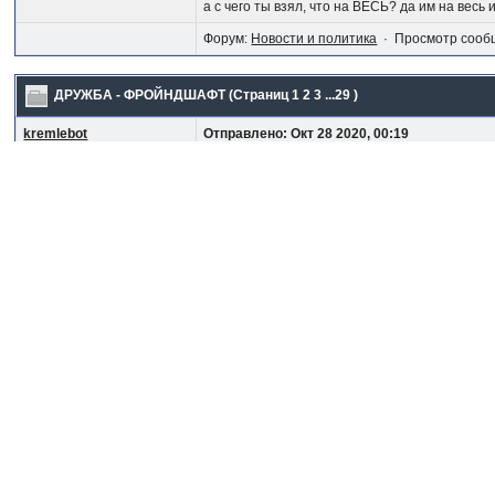
а с чего ты взял, что на ВЕСЬ? да им на весь 
Форум:
Новости и политика
· Просмотр сооб
ДРУЖБА - ФРОЙНДШАФТ
(Страниц
1
2
3
...29
)
kremlebot
Отправлено: Окт 28 2020, 00:19
Цитата
(Прапор @ Окт 26 2020, 19:15)
В апреле 1987 г. я мелким оказался в Монгол
магазинах были продукты и был, пусть не б
Ответов:
562
Просмотров:
20430
СССР большой, если бы в апреле 1987 вы с с
венгерских кур, и сгущёнку, и периодически д
Форум:
Новости и политика
· Просмотр сооб
Нагорный Карабах
(Страниц
1
2
3
...882
)
kremlebot
Отправлено: Окт 16 2020, 09:17
Цитата
(12th @ Сегодня, 04:33)
Ну уровень есть да. Но при чем тут РФ?