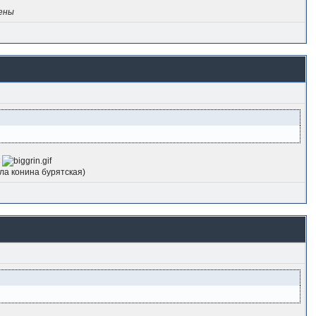
ены
к
ла конина бурятская)