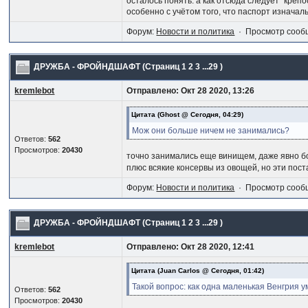
осталось понять. а как отсюда следует "креп
особенно с учётом того, что паспорт изначал
Форум:
Новости и политика
· Просмотр сооб
ДРУЖБА - ФРОЙНДШАФТ
(Страниц
1
2
3
...29
)
kremlebot
Отправлено: Окт 28 2020, 13:26
Цитата
(Ghost @ Сегодня, 04:29)
Мож они больше ничем не занимались?
Ответов:
562
Просмотров:
20430
точно занимались еще винищем, даже явно бо
плюс всякие консервы из овощей, но эти пост
Форум:
Новости и политика
· Просмотр сооб
ДРУЖБА - ФРОЙНДШАФТ
(Страниц
1
2
3
...29
)
kremlebot
Отправлено: Окт 28 2020, 12:41
Цитата
(Juan Carlos @ Сегодня, 01:42)
Такой вопрос: как одна маленькая Венгрия 
Ответов:
562
Просмотров:
20430