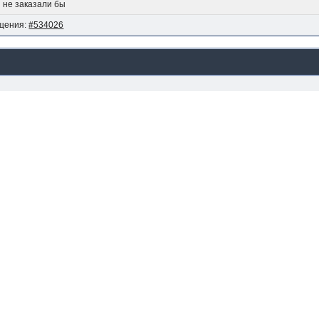
и не заказали бы
щения:
#534026
ии. Так как я был еще мал, то каких то контрастов не заметил, но вот родите
ольшой, но выбор, да и продуты были из СССР. Особенно ей запомнилось 5 вид
емьёй сместились бы немного севернее по другую сторону монгольской границ
аже крабов
щения:
#533870