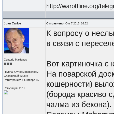
http://waroffline.org/tele
Juan Carlos
Отправлено:
Окт 7 2015, 16:32
К вопросу о несл
в связи с пересел
Centurio Maidanus
Вот картиночка с 
На поварской дос
Группа: Супермодераторы
Сообщений: 55398
Регистрация: 4-Октября 15
кошерности) выло
Репутация: 2911
(борода красиво с
чалма из бекона).