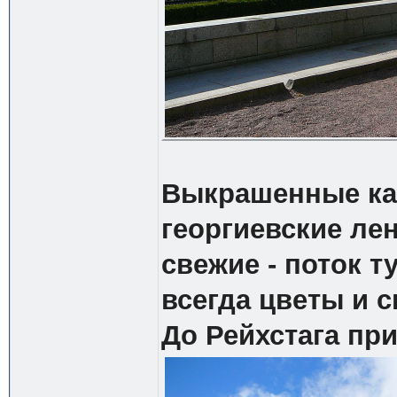
Выкрашенные кат
георгиевские ле
свежие - поток т
всегда цветы и с
До Рейхстага пр