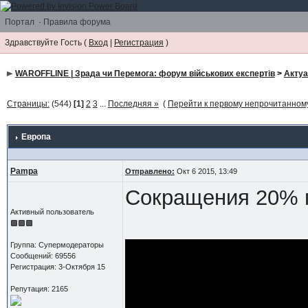
Портал
·
Правила форума
Здравствуйте Гость (
Вход
|
Регистрация
)
WAROFFLINE | Зрада чи Перемога: форум військових експертів
>
Акту
Страницы:
(544)
[1]
2
3
...
Последняя »
(
Перейти к первому непрочитанно
Европа
Pampa
Отправлено:
Окт 6 2015, 13:49
Сокращения 20% п
Активный пользователь
Группа: Супермодераторы
Сообщений: 69556
Регистрация: 3-Октября 15
Репутация: 2165