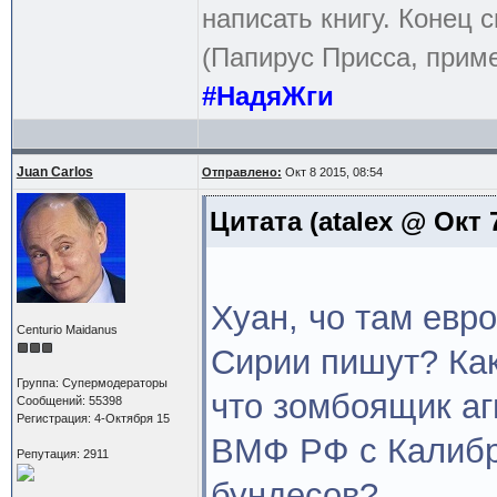
написать книгу. Конец с
(Папирус Присса, приме
#НадяЖги
Juan Carlos
Отправлено:
Окт 8 2015, 08:54
Цитата
(atalex @ Окт 7
Хуан, чо там евр
Centurio Maidanus
Сирии пишут? Как
Группа: Супермодераторы
что зомбоящик аг
Сообщений: 55398
Регистрация: 4-Октября 15
ВМФ РФ с Калибр
Репутация: 2911
бундесов?