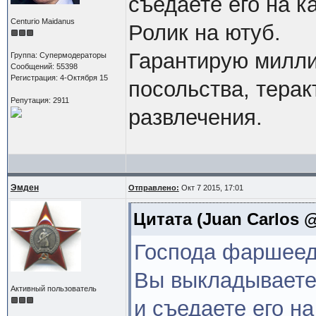
съедаете его на к
Centurio Maidanus
Ролик на ютуб.
Гарантирую милл
Группа: Супермодераторы
Сообщений: 55398
Регистрация: 4-Октября 15
посольства, терак
Репутация: 2911
развлечения.
Эмден
Отправлено:
Окт 7 2015, 17:01
Цитата
(Juan Carlos @
Господа фаршеед
Вы выкладываете 
Активный пользователь
и съедаете его на