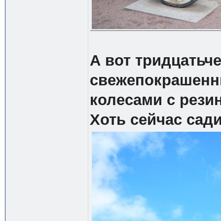
А вот тридцатьч
свежепокрашенн
колесами с рез
Хоть сейчас сади