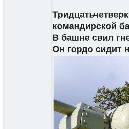
Тридцатьчетверка
командирской б
В башне свил гн
Он гордо сидит 