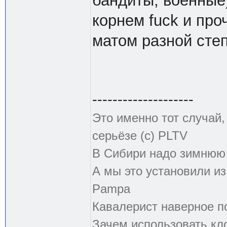
бандиты, военные)
корнем fuck и про
матом разной сте
--------------------
Это именно тот случай
серьёзе (с) PLTV
В Сибири надо зимнюю 
А мы это установили из
Pampa
Кавалерист наверное по
Зачем использовать кл