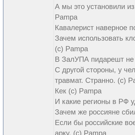
А мы это установили из
Pampa
Кавалерист наверное по
Зачем использовать кл
(с) Pampa
В ЗалУПА пидарешт не т
С другой стороны, у чел
травмат. Странно. (с) 
Кек (с) Pampa
И какие регионы в РФ 
Зачем же россияне сби
Если бы российские во
арку. (с) Pampa