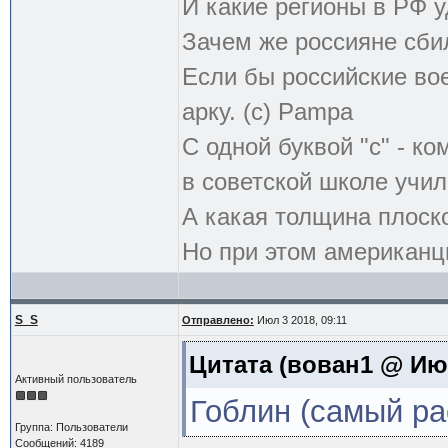
И какие регионы в РФ 
Зачем же россияне сби
Если бы российские во
арку. (с) Pampa
С одной буквой "с" - к
в советской школе учил
А какая толщина плоск
Но при этом американцы
S_S
Отправлено:
Июл 3 2018, 09:11
Цитата
(вован1 @ Июн
Активный пользователь
Гоблин (самый ра
Группа: Пользователи
Сообщений: 4189