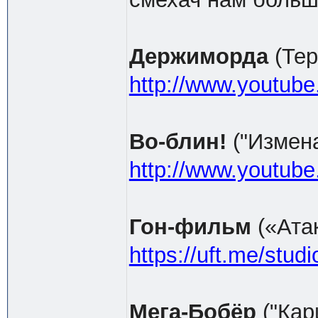
Держиморда
(Тер
http://www.youtu
Во-блин!
("Измена
http://www.youtu
Гон-фильм
(«Ата
https://uft.me/studi
Мега-Бобёр
("Кар