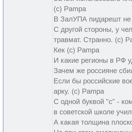
(с) Pampa
В ЗалУПА пидарешт не т
С другой стороны, у чел
травмат. Странно. (с) 
Кек (с) Pampa
И какие регионы в РФ 
Зачем же россияне сби
Если бы российские во
арку. (с) Pampa
С одной буквой "с" - к
в советской школе учил
А какая толщина плоск