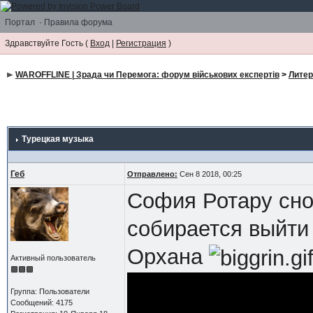
Портал
·
Правила форума
Здравствуйте Гость (
Вход
|
Регистрация
)
WAROFFLINE | Зрада чи Перемога: форум військових експертів
>
Литер
Турецкая музыка
Геб
Отправлено:
Сен 8 2018, 00:25
София Ротару сно
собирается выйти 
Орхана
Активный пользователь
Группа: Пользователи
Сообщений: 4175