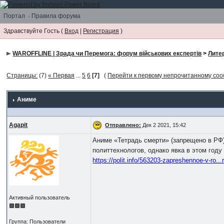
Портал
·
Правила форума
Здравствуйте Гость (
Вход
|
Регистрация
)
WAROFFLINE | Зрада чи Перемога: форум військових експертів
>
Лите
Страницы:
(7)
« Первая
...
5
6
[7]
(
Перейти к первому непрочитанному со
Аниме
Agapit
Отправлено:
Дек 2 2021, 15:42
Аниме «Тетрадь смерти» (запрещено в РФ)
политтехнологов, однако явка в этом год
https://polit.info/563203-zapreshennoe-v-ro..
Активный пользователь
Группа: Пользователи