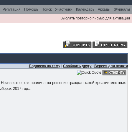
Репутация
Помощь
Поиск
Участники
Календарь
Аркады
Журналы
Выслать повторно письмо для активации
Подписка на тему
|
Сообщить другу
|
Версия для печати
 Неизвестно, как повлиял на решение граждан такой креатив местных
ыборах 2017 года.