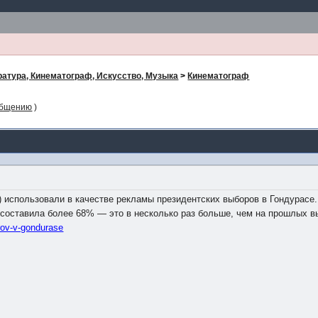
ратура, Кинематограф, Искусство, Музыка
>
Кинематограф
общению
)
 использовали в качестве рекламы президентских выборов в Гондурасе.
у составила более 68% — это в несколько раз больше, чем на прошлых в
.rov-v-gondurase