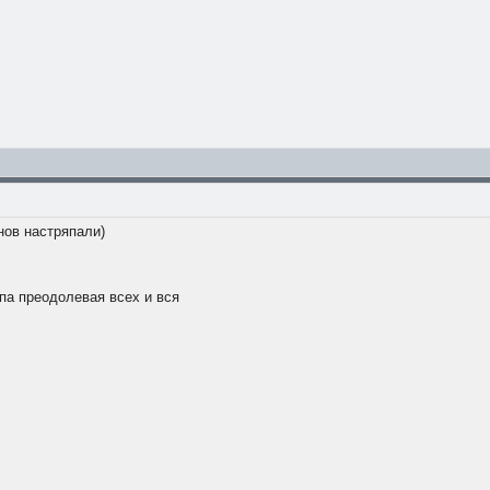
нов настряпали)
ипа преодолевая всех и вся