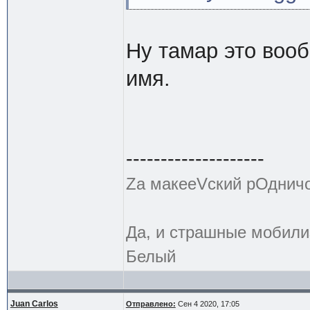
Ну тамар это воо
имя.
--------------------
Zа макееVский рОднич
Да, и страшные мобили
Белый
Juan Carlos
Отправлено:
Сен 4 2020, 17:05