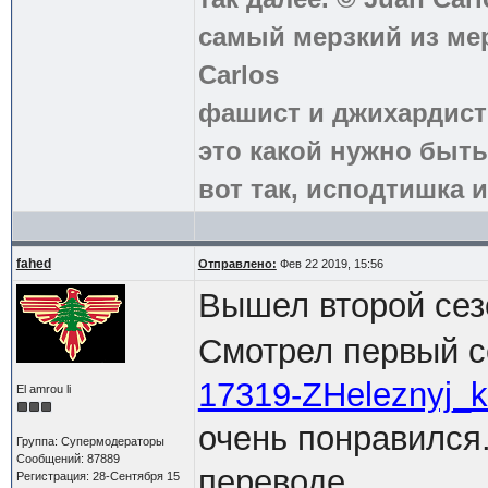
самый мерзкий из ме
Carlos
фашист и джихардист
это какой нужно быть
вот так, исподтишка и
fahed
Отправлено:
Фев 22 2019, 15:56
Вышел второй се
Смотрел первый с
17319-ZHeleznyj_k
El amrou li
очень понравился.
Группа: Супермодераторы
Сообщений: 87889
переводе.
Регистрация: 28-Сентября 15