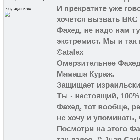
И прекратите уже гово
Репутация: 5260
хочется вызвать ВКС 
Фахед, не надо нам т
экстремист. Мы и так
©atalex
Омерзительнее Фахед
Мамаша Кураж.
Защищает израильски
Ты - настоящий, 100
Фахед, тот вообще, р
не хочу и упоминать, 
Посмотри на этого Фа
так далее. © Juan Carl