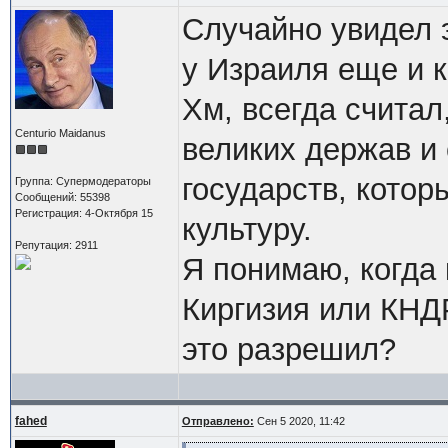
Случайно увидел э
у Израиля еще и к
Хм, всегда считал
Centurio Maidanus
великих держав и
государств, котор
Группа: Супермодераторы
Сообщений: 55398
Регистрация: 4-Октября 15
культуру.
Репутация: 2911
Я понимаю, когда 
Киргизия или КНД
это разрешил?
fahed
Отправлено:
Сен 5 2020, 11:42