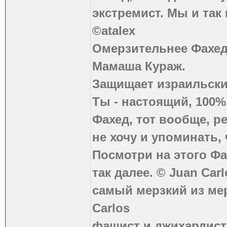
экстремист. Мы и так
©atalex
Омерзительнее Фахед
Мамаша Кураж.
Защищает израильски
Ты - настоящий, 100
Фахед, тот вообще, р
не хочу и упоминать, 
Посмотри на этого Фа
так далее. © Juan Carl
самый мерзкий из ме
Carlos
фашист и джихардист