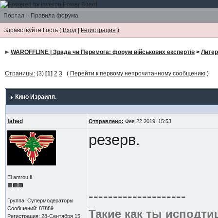
Портал
·
Правила форума
Здравствуйте Гость (
Вход
|
Регистрация
)
WAROFFLINE | Зрада чи Перемога: форум військових експертів
>
Литер
Страницы:
(3)
[1]
2
3
(
Перейти к первому непрочитанному сообщению
)
Кино Израиля.
fahed
Отправлено:
Фев 22 2019, 15:53
резерв.
El amrou li
--------------------
Группа: Супермодераторы
Сообщений: 87889
Такие как ты исподти
Регистрация: 28-Сентября 15