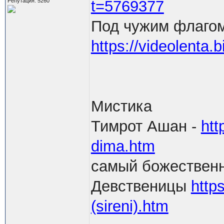
Репутация: 5260
t=5769377
Под чужим флагом
https://videolenta.b
Мистика
Тимрот Ашан -
htt
dima.htm
самый божественн
Девственицы
https
(sireni).htm