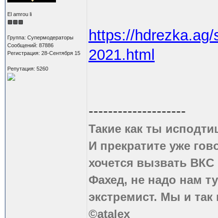
El amrou li
https://hdrezka.ag/
Группа: Супермодераторы
Сообщений: 87886
2021.html
Регистрация: 28-Сентября 15
Репутация: 5260
--------------------
Такие как ты исподти
И прекратите уже гово
хочется вызвать ВКС 
Фахед, не надо нам т
экстремист. Мы и так
©atalex