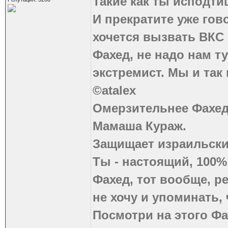
Такие как ты исподти
И прекратите уже гово
хочется вызвать ВКС 
Фахед, не надо нам т
экстремист. Мы и так
©atalex
Омерзительнее Фахед
Мамаша Кураж.
Защищает израильски
Ты - настоящий, 100
Фахед, тот вообще, р
не хочу и упоминать, 
Посмотри на этого Фа