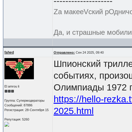
--------------------
Zа макееVский рОднич
Да, и страшные мобили
fahed
Отправлено:
Сен 24 2025, 09:40
Шпионский трилле
событиях, произ
Олимпиады 1972 г
El amrou li
https://hello-rezka.t
Группа: Супермодераторы
Сообщений: 87886
2025.html
Регистрация: 28-Сентября 15
Репутация: 5260