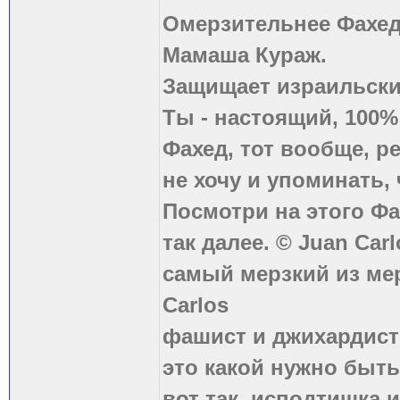
Омерзительнее Фахед
Мамаша Кураж.
Защищает израильски
Ты - настоящий, 100
Фахед, тот вообще, р
не хочу и упоминать, 
Посмотри на этого Фа
так далее. © Juan Carl
самый мерзкий из ме
Carlos
фашист и джихардист
это какой нужно быть
вот так, исподтишка и