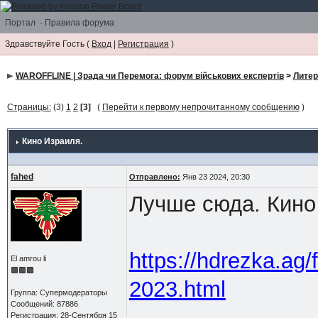
Портал
·
Правила форума
Здравствуйте Гость (
Вход
|
Регистрация
)
WAROFFLINE | Зрада чи Перемога: форум військових експертів
>
Литер
Страницы:
(3)
1
2
[3]
(
Перейти к первому непрочитанному сообщению
)
Кино Израиля.
fahed
Отправлено:
Янв 23 2024, 20:30
Лучше сюда. Кино
https://hdrezka.ag/
El amrou li
2023.html
Группа: Супермодераторы
Сообщений: 87886
Регистрация: 28-Сентября 15