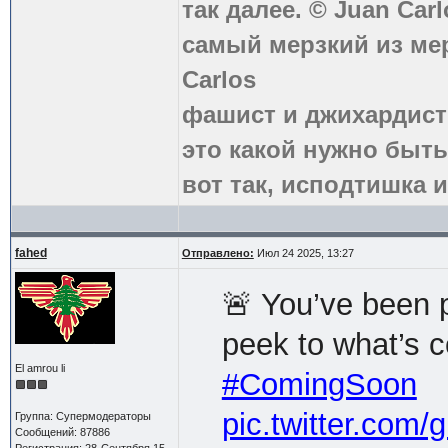
так далее. © Juan Carl
самый мерзкий из ме
Carlos
фашист и джихардист
это какой нужно быть
вот так, исподтишка и
fahed
Отправлено:
Июл 24 2025, 13:27
🚨 You’ve been pa
peek to what’s 
El amrou li
#ComingSoon
pic.twitter.co
Группа: Супермодераторы
Сообщений: 87886
Регистрация: 28-Сентября 15