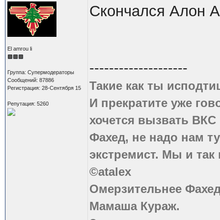
Скончался Алон А
El amrou li
--------------------
Группа: Супермодераторы
Сообщений: 87886
Такие как ты исподти
Регистрация: 28-Сентября 15
И прекратите уже гово
Репутация: 5260
хочется вызвать ВКС 
Фахед, не надо нам т
экстремист. Мы и так
©atalex
Омерзительнее Фахед
Мамаша Кураж.