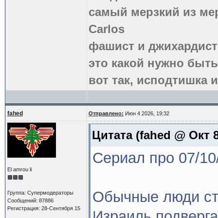
самый мерзкий из ме
Carlos
фашист и джихардист
это какой нужно быть
вот так, исподтишка и
fahed
Отправлено:
Июн 4 2026, 19:32
Цитата
(fahed @ Окт 8
Сериал про 07/10
El amrou li
Обычные люди ст
Группа: Супермодераторы
Сообщений: 87886
Регистрация: 28-Сентября 15
Израиль подверга