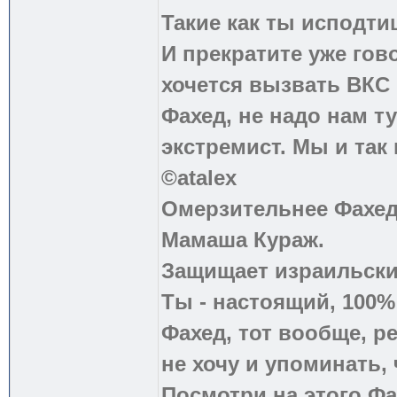
Такие как ты исподти
И прекратите уже гово
хочется вызвать ВКС 
Фахед, не надо нам т
экстремист. Мы и так
©atalex
Омерзительнее Фахед
Мамаша Кураж.
Защищает израильски
Ты - настоящий, 100
Фахед, тот вообще, р
не хочу и упоминать, 
Посмотри на этого Фа