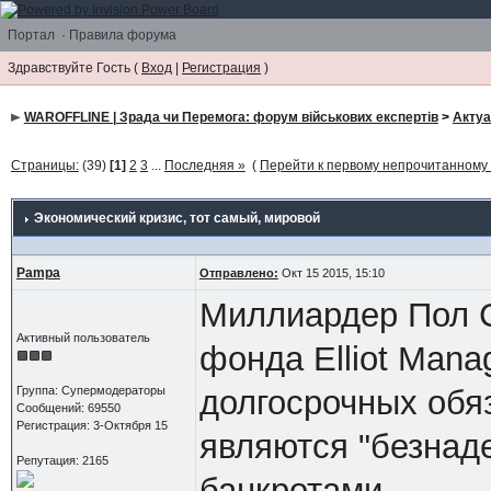
Портал
·
Правила форума
Здравствуйте Гость (
Вход
|
Регистрация
)
WAROFFLINE | Зрада чи Перемога: форум військових експертів
>
Акту
Страницы:
(39)
[1]
2
3
...
Последняя »
(
Перейти к первому непрочитанном
Экономический кризис
, тот самый, мировой
Pampa
Отправлено:
Окт 15 2015, 15:10
Миллиардер Пол С
Активный пользователь
фонда Elliot Mana
Группа: Супермодераторы
долгосрочных обя
Сообщений: 69550
Регистрация: 3-Октября 15
являются "безнад
Репутация: 2165
банкротами.