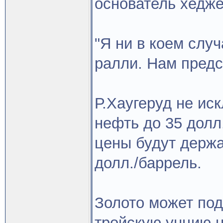
основатель хедже
"Я ни в коем слу
ралли. Нам предст
Р.Хаугеруд не ис
нефть до 35 долл.
цены будут держа
долл./баррель.
Золото может под
тройскую унцию 