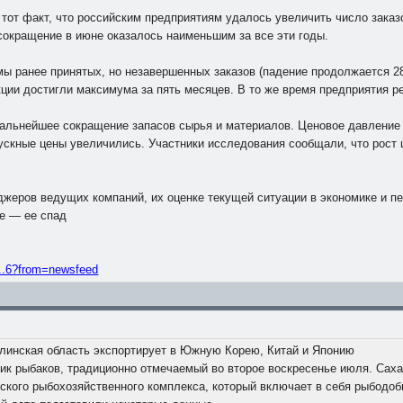
от факт, что российским предприятиям удалось увеличить число заказо
сокращение в июне оказалось наименьшим за все эти годы.
ы ранее принятых, но незавершенных заказов (падение продолжается 28 
ции достигли максимума за пять месяцев. В то же время предприятия ре
дальнейшее сокращение запасов сырья и материалов. Ценовое давление
тпускные цены увеличились. Участники исследования сообщали, что рост
жеров ведущих компаний, их оценке текущей ситуации в экономике и пе
же — ее спад
...6?from=newsfeed
линская область экспортирует в Южную Корею, Китай и Японию
к рыбаков, традиционно отмечаемый во второе воскресенье июля. Саха
кого рыбохозяйственного комплекса, который включает в себя рыбодобы