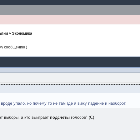
алии
>
Экономика
ому сообщению
)
 вроде упало, но почему то не там где я вижу падение и наоборот.
ет выборы, а кто выиграет
подсчеты
голосов" (С)