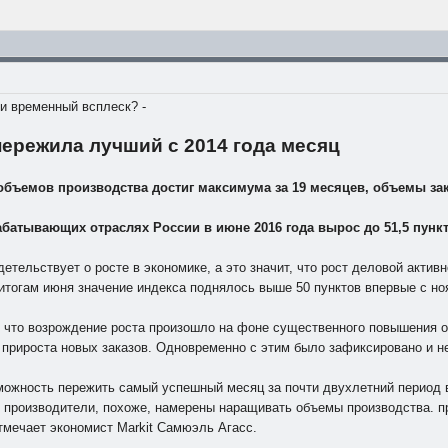
и временный всплеск? -
ережила лучший с 2014 года месяц
и объемов производства достиг максимума за 19 месяцев, объемы
абатывающих отраслях России в июне 2016 года вырос до 51,5 пункта
етельствует о росте в экономике, а это значит, что рост деловой акти
итогам июня значение индекса поднялось выше 50 пунктов впервые с но
, что возрождение роста произошло на фоне существенного повышения 
а прироста новых заказов. Одновременно с этим было зафиксировано и 
можность пережить самый успешный месяц за почти двухлетний период в
то производители, похоже, намерены наращивать объемы производства. 
отмечает экономист Markit Самюэль Агасс.