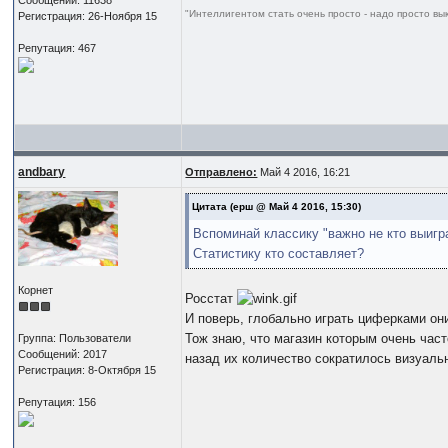
"Интеллигентом стать очень просто - надо просто в
Регистрация: 26-Ноября 15
Репутация: 467
andbary
Отправлено:
Май 4 2016, 16:21
Цитата
(ерш @ Май 4 2016, 15:30)
Вспоминай классику "важно не кто выигр
Статистику кто составляет?
Корнет
Росстат
И поверь, глобально играть циферками они
Тож знаю, что магазин которым очень част
Группа: Пользователи
Сообщений: 2017
назад их количество сократилось визуально
Регистрация: 8-Октября 15
Репутация: 156