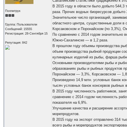
Сахалинские статистики традиционно к эт
В 2015 году в области было добыто 544,3 
Поллитрук
раза. Прочих водных биоресурсов добыто 2
Значительное число организаций, занима
областного центра, существенные доли в
Группа: Пользователи
Корсаковском и Поронайском (по 3,3%), О
Сообщений: 15555
Регистрация: 28-Сентября 15
По сравнению с 2014 годом значительно в
Южно-Сахалинске — в 1,2 раза.
Репутация: 842
В прошлом году объемы производства рыбы
объем производства рыбной продукции со
кулинарных изделий из рыбы, фарша рыбн
Основными производителями рыбы и рыбны
образованиях рыбы и рыбных продуктов п
Поронайском — 3,3%, Корсаковском — 1,8
Произведено 14,9 млн. условных банок кон
тысяч условных банок консервов рыбных в 
В 2015 году численность работников, заня
сравнению с 2014 годом численность рабо
показателя на 6,9%.
Улучшение качества и расширение ассорти
морепродуктов.
В 2015 году на экспорт отправлено 314 т
всего рыбы и морепродуктов экспортирова