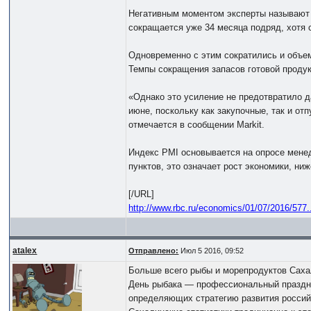
Негативным моментом эксперты называют т
сокращается уже 34 месяца подряд, хотя 
Одновременно с этим сократились и объем
Темпы сокращения запасов готовой продук
«Однако это усиление не предотвратило 
июне, поскольку как закупочные, так и о
отмечается в сообщении Markit.
Индекс PMI основывается на опросе менед
пунктов, это означает рост экономики, ни
[/URL]
http://www.rbc.ru/economics/01/07/2016/577
atalex
Отправлено:
Июл 5 2016, 09:52
Больше всего рыбы и морепродуктов Саха
День рыбака — профессиональный праздни
определяющих стратегию развития российс