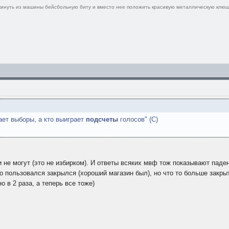
ыкинуть из машины бейсбольную биту и вместо нее положить красивую металлическую клюш
ает выборы, а кто выиграет
подсчеты
голосов" (С)
 не могут (это не избирком). И ответы всяких мвф тож показывают паден
о пользовался закрылся (хороший магазин был), но что то больше закрыт
 в 2 раза, а теперь все тоже)