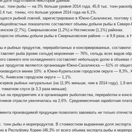
ой дате подготовили некоторые данные.
тыс. тонн рыбы — на 3% больше уровня 2014 года; 45,8 тыс. тонн ракооб
,4 тыс. тонны, что больше уровня 2014 года на 6,1%.
ющихся рыбной ловлей, зарегистрировано в Южно-Сахалинске, поэтому 
 общеобластных показателях составляют объемы добычи рыбы в Северо-К
хинском (2,7%), Смирныховском (1,2%) и Ногликском (1,1%) районах.
озросли объемы добычи рыбы в Смирныховском районе — в 9,8 раза, в Но
 и рыбных продуктов, переработанных и консервированных, составили 49
ставляет рыба (кроме сельди) мороженая — 76%, сельдь всех видов обр
ого свежего или охлажденного составляет небольшую долю в объемах п
х продуктов являются организации Южно-Сахалинска — 61% от общего 
роизводится менее 10%: в Южно-Курильском городском округе — 8,3%,
%, Анивском городском округе — 1,1%.
сервов рыбных натуральных (на 11,9% меньше, чем в 2014 году), 1,9 мл
томатном соусе (в 3,3 раза меньше).
тых на предприятиях и в организациях рыболовства, переработки и конс
тников отрасли увеличилась на 2,6%. Среднемесячная заработная плата
мента производимой продукции позволило завоевать не только отечеств
ыс. тонн рыбы и морепродуктов. В стоимостном выражении доля экспорт
но в Республику Корею (46,3% от всего объема экспорта рыбы и морепро