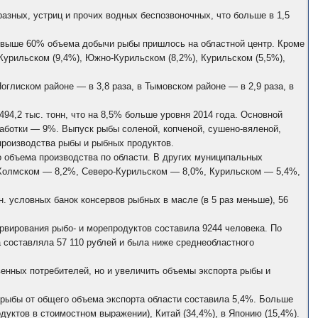
разных, устриц и прочих водных беспозвоночных, что больше в 1,5
свыше 60% объема добычи рыбы пришлось на областной центр. Кроме
урильском (9,4%), Южно-Курильском (8,2%), Курильском (5,5%),
глиском районе — в 3,8 раза, в Тымовском районе — в 2,9 раза, в
4,2 тыс. тонн, что на 8,5% больше уровня 2014 года. Основной
аботки — 9%. Выпуск рыбы соленой, копченой, сушено-вяленой,
роизводства рыбы и рыбных продуктов.
объема производства по области. В других муниципальных
 Холмском — 8,2%, Северо-Курильском — 8,0%, Курильском — 5,4%,
н. условных банок консервов рыбных в масле (в 5 раз меньше), 56
ервирования рыбо- и морепродуктов составила 9244 человека. По
 составляла 57 110 рублей и была ниже среднеобластного
енных потребителей, но и увеличить объемы экспорта рыбы и
а рыбы от общего объема экспорта области составила 5,4%. Больше
дуктов в стоимостном выражении), Китай (34,4%), в Японию (15,4%).