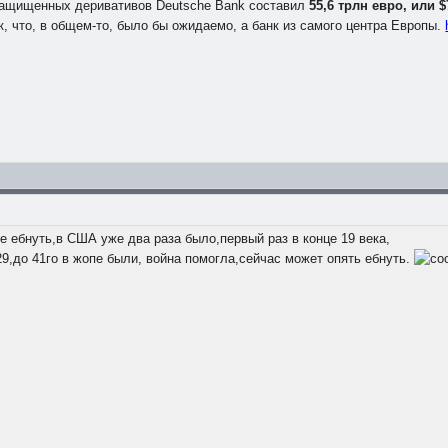
езащищенных деривативов Deutsche Bank составил
55,6 трлн евро, или $
, что, в общем-то, было бы ожидаемо, а банк из самого центра Европы.
е ебнуть,в США уже два раза было,первый раз в конце 19 века,
29,до 41го в жопе были, война помогла,сейчас может опять ебнуть.