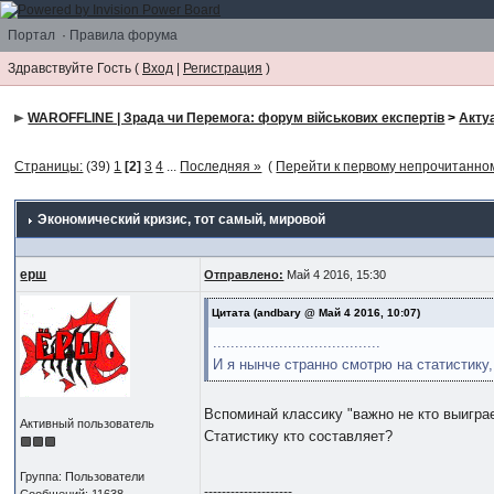
Портал
·
Правила форума
Здравствуйте Гость (
Вход
|
Регистрация
)
WAROFFLINE | Зрада чи Перемога: форум військових експертів
>
Акту
Страницы:
(39)
1
[2]
3
4
...
Последняя »
(
Перейти к первому непрочитанн
Экономический кризис
, тот самый, мировой
ерш
Отправлено:
Май 4 2016, 15:30
Цитата
(andbary @ Май 4 2016, 10:07)
......................................
И я нынче странно смотрю на статистику,
Вспоминай классику "важно не кто выигра
Активный пользователь
Статистику кто составляет?
Группа: Пользователи
--------------------
Сообщений: 11638