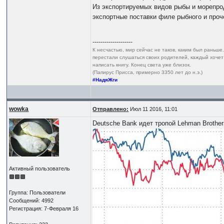
Из экспортируемых видов рыбы и морепро
экспортные поставки филе рыбного и проч
--------------------
К несчастью, мир сейчас не таков, каким был раньше
перестали слушаться своих родителей, каждый хочет
написать книгу. Конец света уже близок.
(Папирус Присса, примерно 3350 лет до н.э.)
#НадяЖги
wowka
Отправлено:
Июл 11 2016, 11:01
Deutsche Bank идет тропой Lehman Brother
Активный пользователь
Группа: Пользователи
Сообщений: 4992
Регистрация: 7-Февраля 16