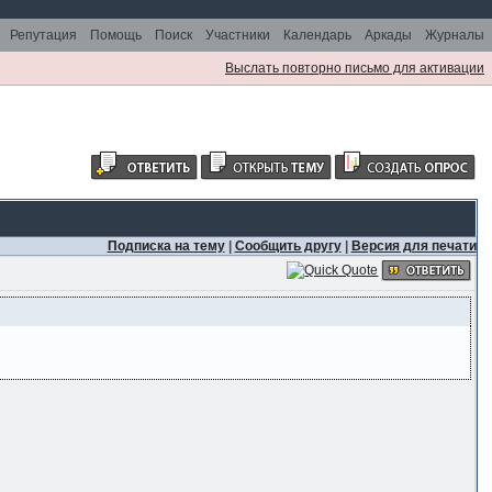
Репутация
Помощь
Поиск
Участники
Календарь
Аркады
Журналы
Выслать повторно письмо для активации
Подписка на тему
|
Сообщить другу
|
Версия для печати