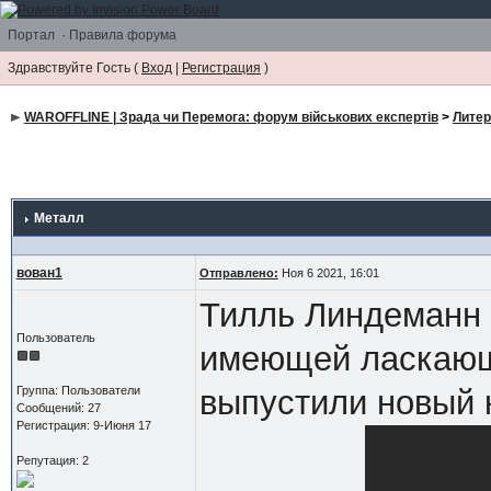
Портал
·
Правила форума
Здравствуйте Гость (
Вход
|
Регистрация
)
WAROFFLINE | Зрада чи Перемога: форум військових експертів
>
Литер
Металл
вован1
Отправлено:
Ноя 6 2021, 16:01
Тилль Линдеманн 
Пользователь
имеющей ласкающе
Группа: Пользователи
выпустили новый 
Сообщений: 27
Регистрация: 9-Июня 17
Репутация: 2