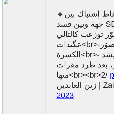
🔸وتم توثيق (5) نقاط إشتباك بين DMC والعشائر من
جهة وبين قسد SDF في مناطق الخابور وريف ديرالزور
 الصوّر توزعت كالتالي
عگيدات<br>-شمال بلدة الصوّر<br>-العِزبة<br>-
الكسرة<br>- رويشد<br>📸 الفيديو أدناه من بلدة
ر، بعد طرد مقرات
منها<br><br>2/
p
عابدين
2023