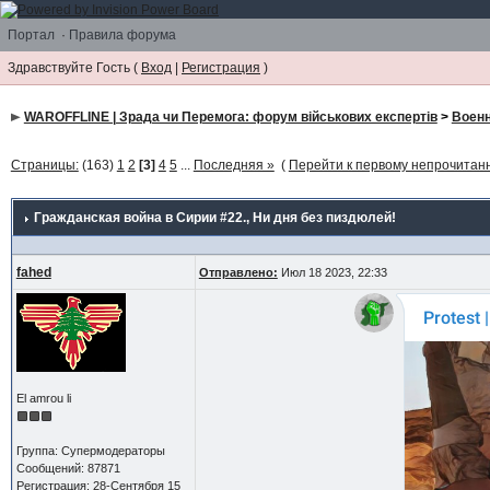
Портал
·
Правила форума
Здравствуйте Гость (
Вход
|
Регистрация
)
WAROFFLINE | Зрада чи Перемога: форум військових експертів
>
Военн
Страницы:
(163)
1
2
[3]
4
5
...
Последняя »
(
Перейти к первому непрочита
Гражданская война в Сирии #22.
, Ни дня без пиздюлей!
fahed
Отправлено:
Июл 18 2023, 22:33
El amrou li
Группа: Супермодераторы
Сообщений: 87871
Регистрация: 28-Сентября 15