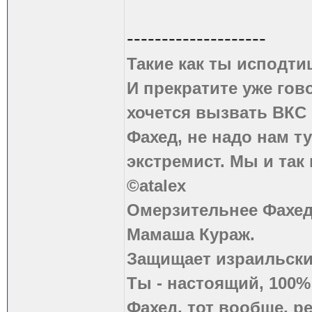
--------------------
Такие как ты исподти
И прекратите уже гово
хочется вызвать ВКС 
Фахед, не надо нам т
экстремист. Мы и так
©atalex
Омерзительнее Фахед
Мамаша Кураж.
Защищает израильски
Ты - настоящий, 100
Фахед, тот вообще, р