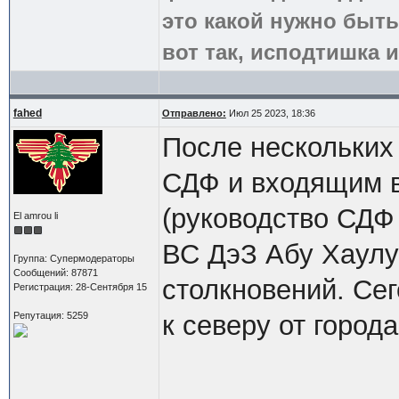
это какой нужно быть
вот так, исподтишка и
fahed
Отправлено:
Июл 25 2023, 18:36
После нескольких
СДФ и входящим 
(руководство СДФ 
El amrou li
ВС ДэЗ Абу Хаулу
Группа: Супермодераторы
Сообщений: 87871
столкновений. Сег
Регистрация: 28-Сентября 15
Репутация: 5259
к северу от города