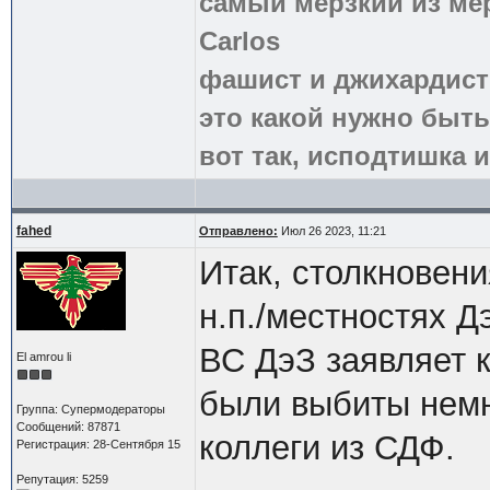
самый мерзкий из ме
Carlos
фашист и джихардист
это какой нужно быть
вот так, исподтишка и
fahed
Отправлено:
Июл 26 2023, 11:21
Итак, столкновен
н.п./местностях Д
ВС ДэЗ заявляет к
El amrou li
были выбиты немн
Группа: Супермодераторы
Сообщений: 87871
коллеги из СДФ.
Регистрация: 28-Сентября 15
Репутация: 5259