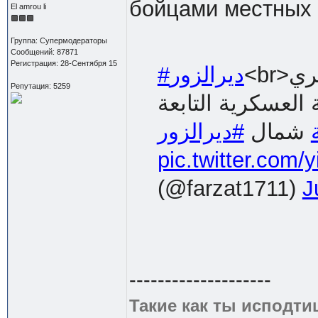
бойцами местных 
El amrou li
Группа: Супермодераторы
Сообщений: 87871
Регистрация: 28-Сентября 15
<br>عناصر من مجـلس ديرالزور العسـكري
#ديرالزور
Репутация: 5259
لعسكرية التابعة
شمال
#ديرالزور
pic.twitter.com
(@farzat1711)
J
--------------------
Такие как ты исподти