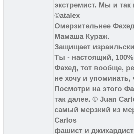
экстремист. Мы и так
©atalex
Омерзительнее Фахед
Мамаша Кураж.
Защищает израильски
Ты - настоящий, 100
Фахед, тот вообще, р
не хочу и упоминать, 
Посмотри на этого Фа
так далее. © Juan Carl
самый мерзкий из ме
Carlos
фашист и джихардист