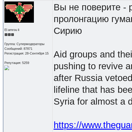
Вы не поверите -
пролонгацию гума
Сирию
El amrou li
Группа: Супермодераторы
Сообщений: 87871
Aid groups and thei
Регистрация: 28-Сентября 15
Репутация: 5259
pushing to revive an
after Russia vetoed
lifeline that has b
Syria for almost a 
https://www.thegua