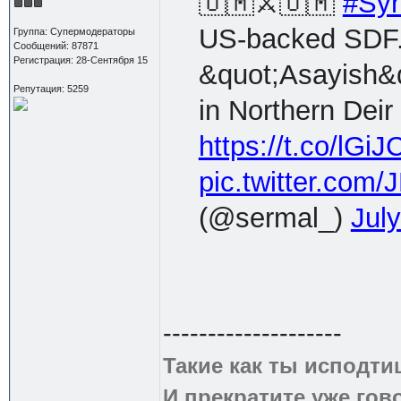
🇺🇲⚔️🇺🇲
#Syr
US-backed SDF
Группа: Супермодераторы
Сообщений: 87871
Регистрация: 28-Сентября 15
&quot;Asayish&q
Репутация: 5259
in Northern Deir
https://t.co/lG
pic.twitter.com
(@sermal_)
Jul
--------------------
Такие как ты исподти
И прекратите уже гово