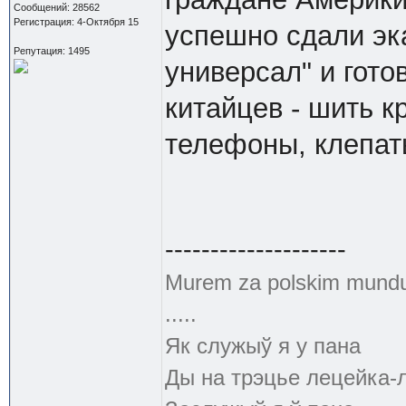
Сообщений: 28562
Регистрация: 4-Октября 15
успешно сдали эк
Репутация: 1495
универсал" и гото
китайцев - шить к
телефоны, клепать
--------------------
Murem za polskim mund
.....
Як служыў я у пана
Ды на трэцье лецейка-