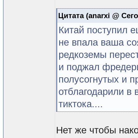
Цитата
(anarxi @ Сего
Китай поступил е
не впала ваша соя
редкоземы перест
и поджал фредери
полусогнутых и п
отблагодарили в 
тиктока....
Нет же чтобы нако