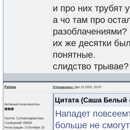
и про них трубят 
а чо там про оста
разоблачениями?
их же десятки был
понятные.
слидство трывае?
Pampa
Отправлено:
Дек 15 2025, 20:47
Цитата
(Саша Белый @
Активный пользователь
Нападет повсеемт
Группа: Супермодераторы
больше не смогут
Сообщений: 69550
Регистрация: 3-Октября 15