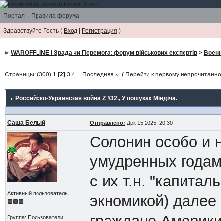
Портал
·
Правила форума
Здравствуйте Гость (
Вход
|
Регистрация
)
WAROFFLINE | Зрада чи Перемога: форум військових експертів
>
Военн
Страницы:
(300)
1
[2]
3
4
...
Последняя »
(
Перейти к первому непрочитанн
Российско-Украинская война Z #32.
, У пошуках Міндіча.
Саша Белый
Отправлено:
Дек 15 2025, 20:30
Солонин особо и н
умудренных годами
с их т.н. "капитал
Активный пользователь
экномикой) далее
граждане Америки
Группа: Пользователи