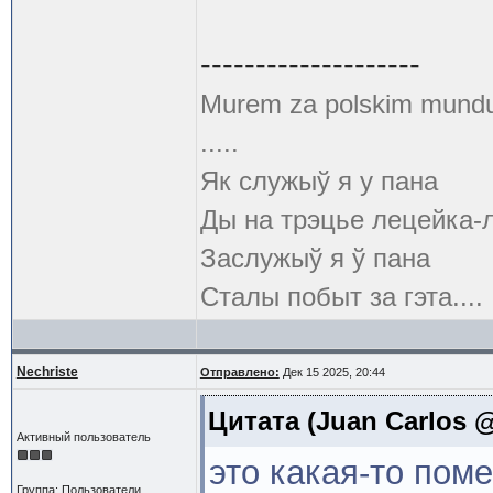
--------------------
Murem za polskim mund
.....
Як служыў я у пана
Ды на трэцье лецейка-
Заслужыў я ў пана
Сталы побыт за гэта....
Nechriste
Отправлено:
Дек 15 2025, 20:44
Цитата
(Juan Carlos @
Активный пользователь
это какая-то поме
Группа: Пользователи