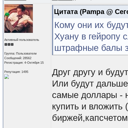
Цитата
(Pampa @ Сего
Кому они их буду
Хуану в гейропу с
Активный пользователь
штрафные балы з
Группа: Пользователи
Сообщений: 28562
Регистрация: 4-Октября 15
Друг другу и будут
Репутация: 1495
Или будут дальше
самые доллары - н
купить и вложить
биржей,капсчетом 