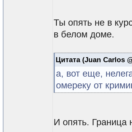
Ты опять не в кур
в белом доме.
Цитата
(Juan Carlos @
а, вот еще, нелег
омереку от крими
И опять. Граница 