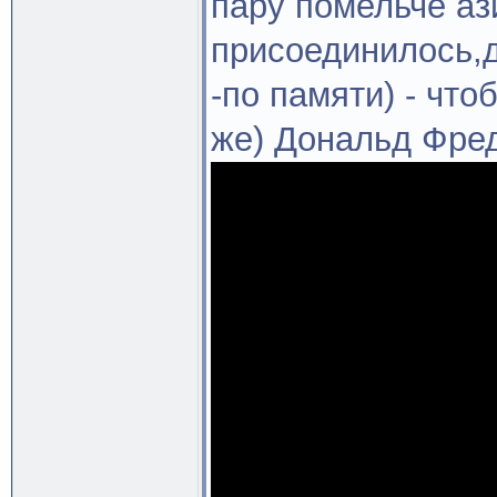
пару помельче аз
присоединилось,д
-по памяти) - чтоб
же) Дональд Фред