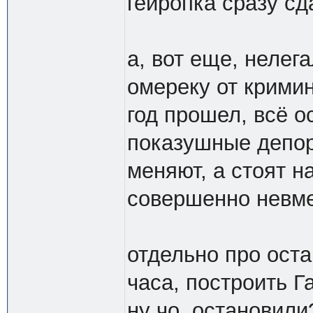
гейропка сразу сд
а, вот еще, нелег
омереку от кримин
год прошел, всё о
показушные депор
меняют, а стоят н
совершенно невме
отдельно про оста
часа, построить Г
ну чо, остановил