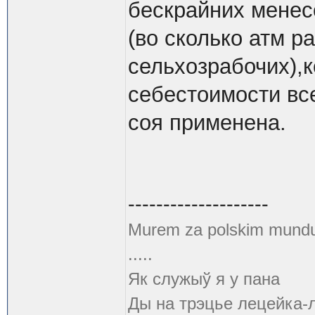
бескрайних менес
(во сколько атм р
сельхозрабочих),к
себестоимости вс
соя применена.
--------------------
Murem za polskim mund
.....
Як служыў я у пана
Ды на трэцье лецейка-