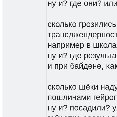
ну и? где они? и
сколько грозилис
трансджендерност
например в школа
ну и? где результ
и при байдене, ка
сколько щёки наду
пошлинами гейропк
ну и? посадили? у