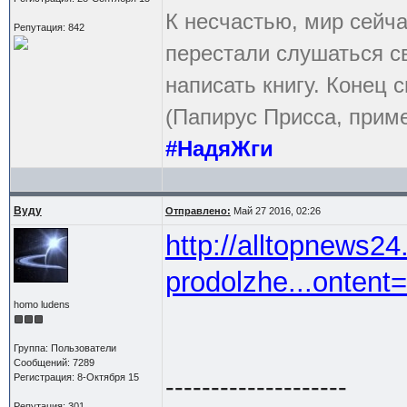
К несчастью, мир сейча
Репутация: 842
перестали слушаться с
написать книгу. Конец с
(Папирус Присса, приме
#НадяЖги
Вуду
Отправлено:
Май 27 2016, 02:26
http://alltopnews24
prodolzhe...onten
homo ludens
Группа: Пользователи
Сообщений: 7289
Регистрация: 8-Октября 15
--------------------
Репутация: 301