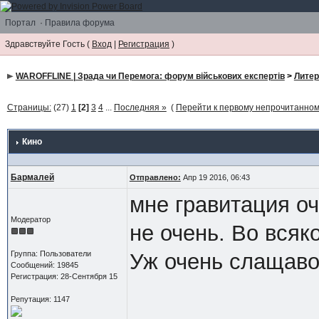
Портал
·
Правила форума
Здравствуйте Гость (
Вход
|
Регистрация
)
WAROFFLINE | Зрада чи Перемога: форум військових експертів
>
Литер
Страницы:
(27)
1
[2]
3
4
...
Последняя »
(
Перейти к первому непрочитанно
Кино
Бармалей
Отправлено:
Апр 19 2016, 06:43
мне гравитация о
Модератор
не очень. Во всяк
Группа: Пользователи
Уж очень слащаво
Сообщений: 19845
Регистрация: 28-Сентября 15
Репутация: 1147