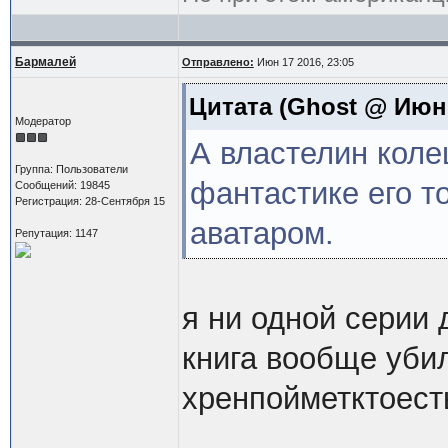
Бармалей
Отправлено:
Июн 17 2016, 23:05
Цитата
(Ghost @ Июн 1
Модератор
А властелин коле
Группа: Пользователи
фантастике его т
Сообщений: 19845
Регистрация: 28-Сентября 15
аватаром.
Репутация: 1147
я ни одной серии 
книга вообще уби
хренпойметктоест