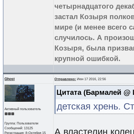
четырнадцатого дека
застал Козыря полко
мире (и менее всего с
случилось. А произош
Козыря, была призва
крупной ошибкой.
Ghost
Отправлено:
Июн 17 2016, 22:56
Цитата
(Бармалей @ И
детская хрень. С
Активный пользователь
Группа: Пользователи
Сообщений: 13125
А властелин колец
Регистрация: 8-Октября 15