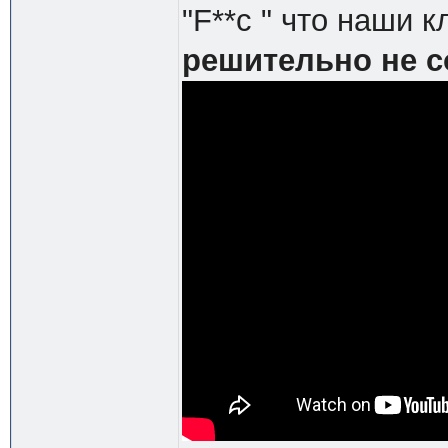
"F**c " что наши 
решительно не с