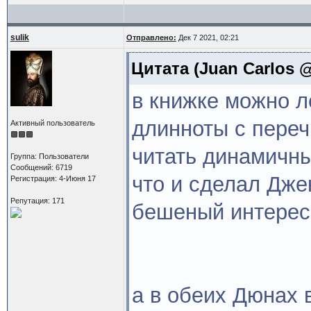
sulik
Отправлено:
Дек 7 2021, 02:21
Цитата
(Juan Carlos @
в книжке можно л
длинноты с переч
Активный пользователь
читать динамичн
Группа: Пользователи
Сообщений: 6719
что и сделал Дже
Регистрация: 4-Июня 17
Репутация: 171
бешеный интерес 
а в обеих Дюнах 