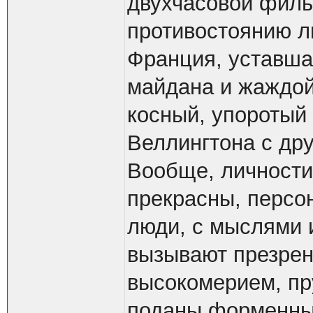
двухчасовой филь
противостоянию ли
Франция, уставша
майдана и жаждой 
косный, упоротый
Веллингтона с дру
Вообще, личности
прекрасны, персо
люди, с мыслями и
вызывают презрен
высокомерием, пр
поданы форменны