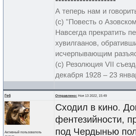
А теперь нам и говорит
(с) "Повесть о Азовско
Навсегда прекратить пе
хувилгаанов, обративш
исчерпывающим разъя
(с) Резолюция VII съез
декабря 1928 – 23 январ
Геб
Отправлено:
Ноя 13 2022, 15:49
Сходил в кино. До
фентезийности, пр
под Чердынью пол
Активный пользователь