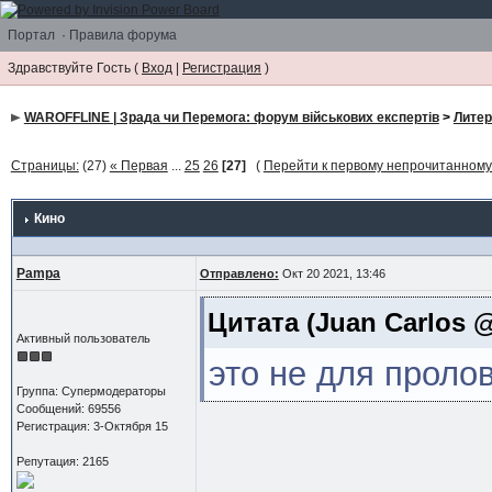
Портал
·
Правила форума
Здравствуйте Гость (
Вход
|
Регистрация
)
WAROFFLINE | Зрада чи Перемога: форум військових експертів
>
Литер
Страницы:
(27)
« Первая
...
25
26
[27]
(
Перейти к первому непрочитанном
Кино
Pampa
Отправлено:
Окт 20 2021, 13:46
Цитата
(Juan Carlos @
Активный пользователь
это не для проло
Группа: Супермодераторы
Сообщений: 69556
Регистрация: 3-Октября 15
Репутация: 2165