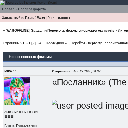
Портал
·
Правила форума
Здравствуйте Гость (
Вход
|
Регистрация
)
WAROFFLINE | Зрада чи Перемога: форум військових експертів
>
Литер
Страницы:
(15)
1
[2]
3
4
...
Последняя »
(
Перейти к первому непрочитанно
Новые военные фильмы
Mika77
Отправлено:
Фев 22 2016, 04:37
«Посланник» (The 
Активный пользователь
Группа: Пользователи