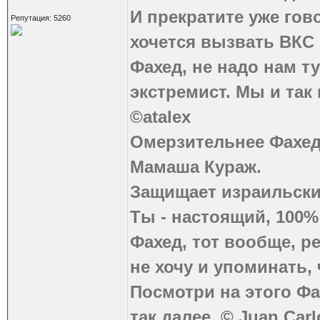
И прекратите уже гово
Репутация: 5260
хочется вызвать ВКС 
Фахед, не надо нам т
экстремист. Мы и так
©atalex
Омерзительнее Фахед
Мамаша Кураж.
Защищает израильски
Ты - настоящий, 100
Фахед, тот вообще, р
не хочу и упоминать, 
Посмотри на этого Фа
так далее. © Juan Carl