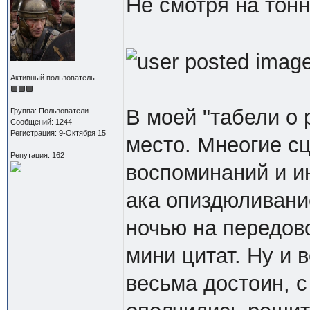
Не смотря на тонн
Активный пользователь
В моей "табели о 
Группа: Пользователи
Сообщений: 1244
Регистрация: 9-Октября 15
место. Мнеогие с
Репутация: 162
воспоминаний и и
ака опиздюливани
ночью на передово
мини цитат. Ну и
весьма достоин, с 