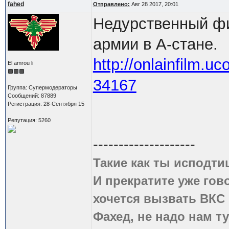
fahed
Отправлено:
Авг 28 2017, 20:01
Недурственный фи
армии в А-стане.
http://onlainfilm.u
El amrou li
34167
Группа: Супермодераторы
Сообщений: 87889
Регистрация: 28-Сентября 15
Репутация: 5260
--------------------
Такие как ты исподти
И прекратите уже гово
хочется вызвать ВКС 
Фахед, не надо нам т