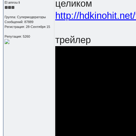
целиком
El amrou li
http://hdkinohit.ne
Группа: Супермодераторы
Сообщений: 87889
Регистрация: 28-Сентября 15
Репутация: 5260
трейлер