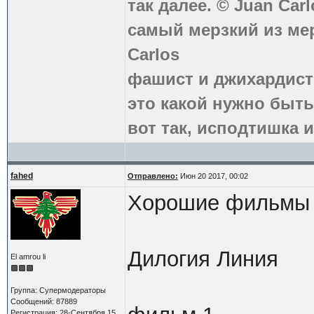
так далее. © Juan Carl
самый мерзкий из ме
Carlos
фашист и джихардист
это какой нужно быть
вот так, исподтишка и
fahed
Отправлено:
Июн 20 2017, 00:02
Хорошие фильмы 
Дилогия Линия
El amrou li
Группа: Супермодераторы
Сообщений: 87889
Регистрация: 28-Сентября 15