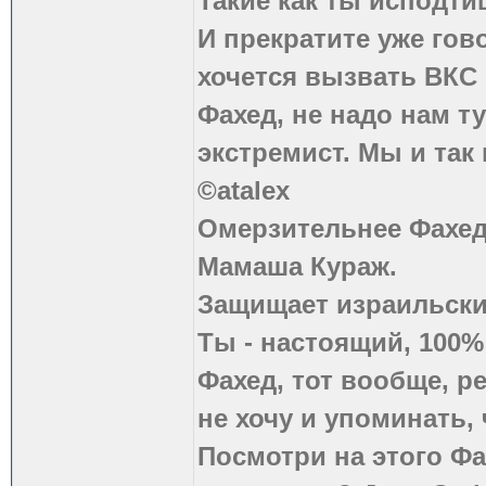
Такие как ты исподти
И прекратите уже гово
хочется вызвать ВКС 
Фахед, не надо нам т
экстремист. Мы и так
©atalex
Омерзительнее Фахед
Мамаша Кураж.
Защищает израильски
Ты - настоящий, 100
Фахед, тот вообще, р
не хочу и упоминать, 
Посмотри на этого Фа