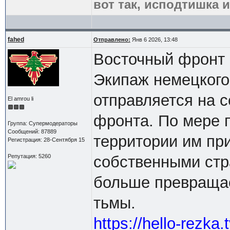
вот так, исподтишка и
fahed
Отправлено:
Янв 6 2026, 13:48
Восточный фронт 
Экипаж немецкого 
отправляется на 
El amrou li
фронта. По мере 
Группа: Супермодераторы
Сообщений: 87889
территории им при
Регистрация: 28-Сентября 15
Репутация: 5260
собственными стр
больше превращае
тьмы.
https://hello-rezka.