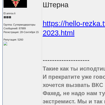
Штерна
El amrou li
https://hello-rezka.
Группа: Супермодераторы
Сообщений: 87889
2023.html
Регистрация: 28-Сентября 15
Репутация: 5260
--------------------
Такие как ты исподти
И прекратите уже гово
хочется вызвать ВКС 
Фахед, не надо нам т
экстремист. Мы и так