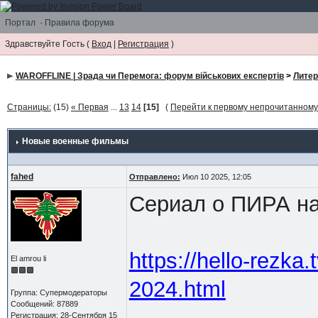
Портал
·
Правила форума
Здравствуйте Гость (
Вход
|
Регистрация
)
WAROFFLINE | Зрада чи Перемога: форум військових експертів
>
Литер
Страницы:
(15)
« Первая
...
13
14
[15]
(
Перейти к первому непрочитанном
Новые военные фильмы
fahed
Отправлено:
Июл 10 2025, 12:05
Сериал о ПИРА на
https://hello-rezka
El amrou li
2024.html
Группа: Супермодераторы
Сообщений: 87889
Регистрация: 28-Сентября 15