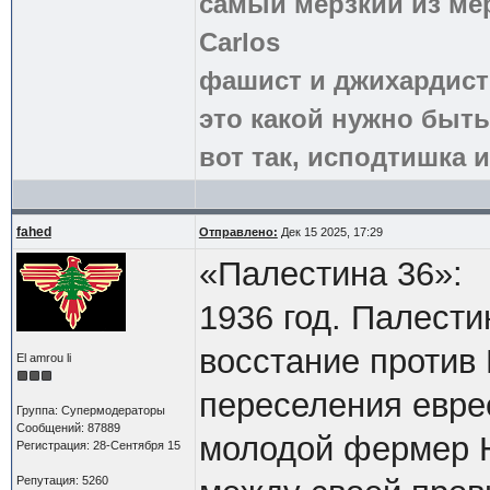
самый мерзкий из ме
Carlos
фашист и джихардист
это какой нужно быть
вот так, исподтишка и
fahed
Отправлено:
Дек 15 2025, 17:29
«Палестина 36»:
1936 год. Палест
восстание против
El amrou li
переселения евре
Группа: Супермодераторы
Сообщений: 87889
молодой фермер 
Регистрация: 28-Сентября 15
Репутация: 5260