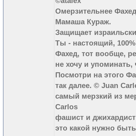
©atalex
Омерзительнее Фахед
Мамаша Кураж.
Защищает израильски
Ты - настоящий, 100
Фахед, тот вообще, р
не хочу и упоминать, 
Посмотри на этого Фа
так далее. © Juan Carl
самый мерзкий из ме
Carlos
фашист и джихардист
это какой нужно быть