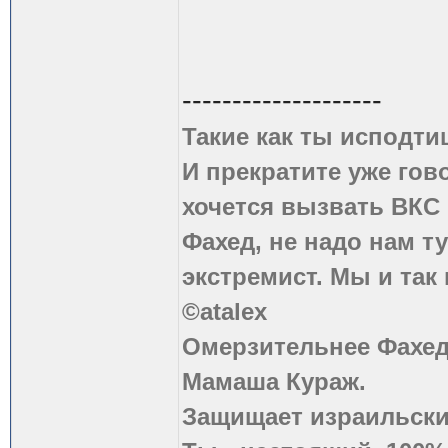
--------------------
Такие как ты исподти
И прекратите уже гово
хочется вызвать ВКС 
Фахед, не надо нам т
экстремист. Мы и так
©atalex
Омерзительнее Фахед
Мамаша Кураж.
Защищает израильски