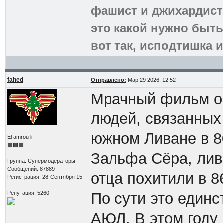
фашист и джихардист
это какой нужно быть
вот так, исподтишка и
fahed
Отправлено:
Мар 29 2026, 12:52
Мрачный фильм об
людей, связанных
южном Ливане в 80
El amrou li
Зальфа Сёра, лив
Группа: Супермодераторы
Сообщений: 87889
отца похитили в 8
Регистрация: 28-Сентября 15
Репутация: 5260
По сути это един
АЮЛ. В этом году