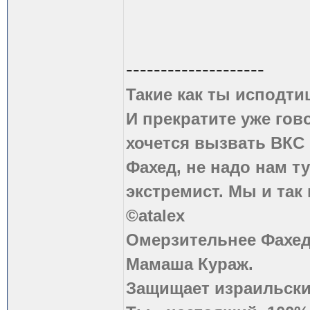
--------------------
Такие как ты исподти
И прекратите уже гово
хочется вызвать ВКС 
Фахед, не надо нам т
экстремист. Мы и так
©atalex
Омерзительнее Фахед
Мамаша Кураж.
Защищает израильски