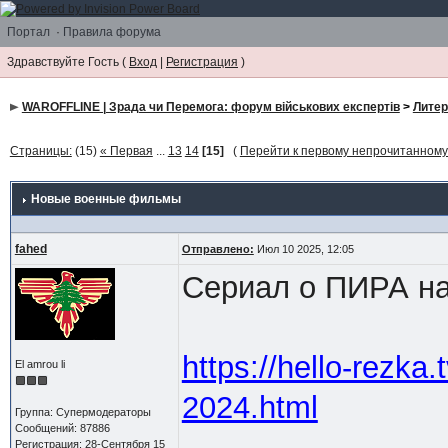
Портал
·
Правила форума
Здравствуйте Гость (
Вход
|
Регистрация
)
WAROFFLINE | Зрада чи Перемога: форум військових експертів
>
Литер
Страницы:
(15)
« Первая
...
13
14
[15]
(
Перейти к первому непрочитанном
Новые военные фильмы
fahed
Отправлено:
Июл 10 2025, 12:05
Сериал о ПИРА на
https://hello-rezka
El amrou li
2024.html
Группа: Супермодераторы
Сообщений: 87886
Регистрация: 28-Сентября 15