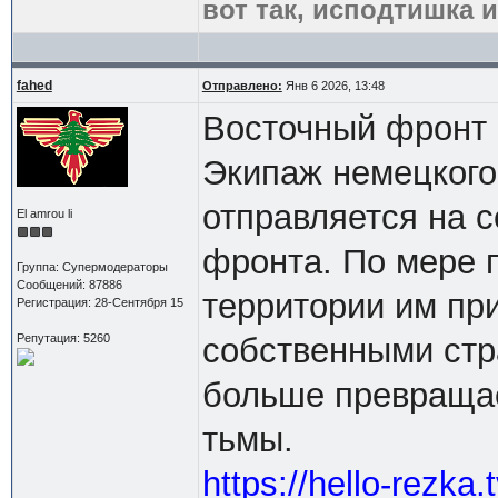
вот так, исподтишка и
fahed
Отправлено:
Янв 6 2026, 13:48
Восточный фронт 
Экипаж немецкого 
отправляется на 
El amrou li
фронта. По мере 
Группа: Супермодераторы
Сообщений: 87886
территории им при
Регистрация: 28-Сентября 15
Репутация: 5260
собственными стр
больше превращае
тьмы.
https://hello-rezka.