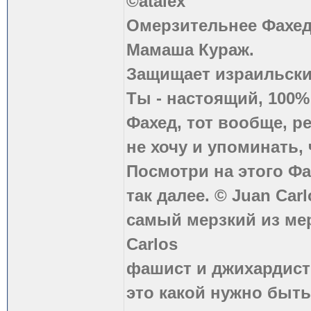
©atalex
Омерзительнее Фахед
Мамаша Кураж.
Защищает израильски
Ты - настоящий, 100
Фахед, тот вообще, р
не хочу и упоминать, 
Посмотри на этого Фа
так далее. © Juan Carl
самый мерзкий из ме
Carlos
фашист и джихардист
это какой нужно быть