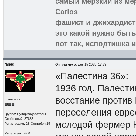
самый мерзкий из ме
Carlos
фашист и джихардист
это какой нужно быть
вот так, исподтишка и
fahed
Отправлено:
Дек 15 2025, 17:29
«Палестина 36»:
1936 год. Палест
восстание против
El amrou li
переселения евре
Группа: Супермодераторы
Сообщений: 87886
молодой фермер 
Регистрация: 28-Сентября 15
Репутация: 5260