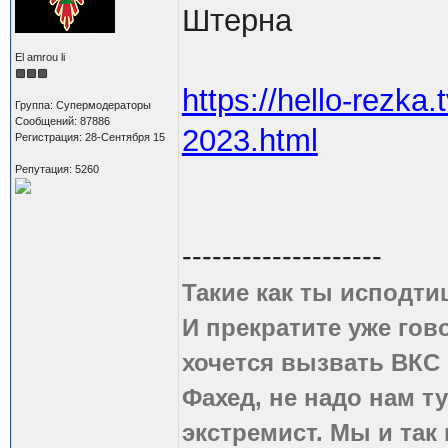
Штерна
El amrou li
https://hello-rezka.
Группа: Супермодераторы
Сообщений: 87886
2023.html
Регистрация: 28-Сентября 15
Репутация: 5260
--------------------
Такие как ты исподти
И прекратите уже гово
хочется вызвать ВКС 
Фахед, не надо нам т
экстремист. Мы и так