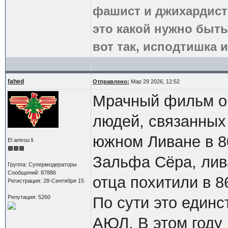
фашист и джихардист
это какой нужно быть
вот так, исподтишка и
fahed
Отправлено:
Мар 29 2026, 12:52
Мрачный фильм об
людей, связанных
южном Ливане в 80
El amrou li
Зальфа Сёра, лив
Группа: Супермодераторы
Сообщений: 87886
отца похитили в 8
Регистрация: 28-Сентября 15
Репутация: 5260
По сути это един
АЮЛ. В этом году