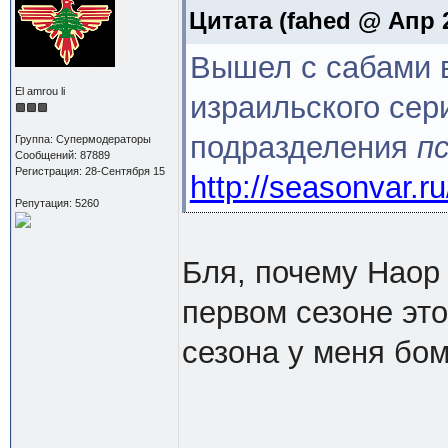
Цитата
(fahed @ Апр 2
Вышел с сабами в
El amrou li
израильского сер
подразделения
п
Группа: Супермодераторы
Сообщений: 87889
Регистрация: 28-Сентября 15
http://seasonvar.r
Репутация: 5260
Бля, почему Наор 
первом сезоне это
сезона у меня бом