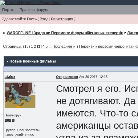
Портал
·
Правила форума
Здравствуйте Гость (
Вход
|
Регистрация
)
WAROFFLINE | Зрада чи Перемога: форум військових експертів
>
Литер
Страницы:
(15)
1
2
[3]
4
5
...
Последняя »
(
Перейти к первому непрочитан
Новые военные фильмы
atalex
Отправлено:
Авг 30 2017, 12:15
Смотрел я его. И
не дотягивают. Да
имеются. Что-то с
Поллитрук
американцы остав
Группа: Пользователи
утра из-за возмож
Сообщений: 15555