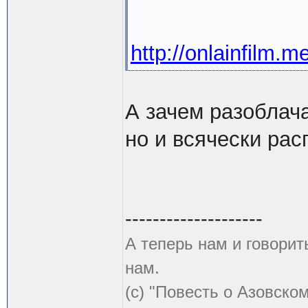
http://onlainfilm.
А зачем разоблача
но и всячески рас
--------------------
А теперь нам и говорит
нам.
(с) "Повесть о Азовско