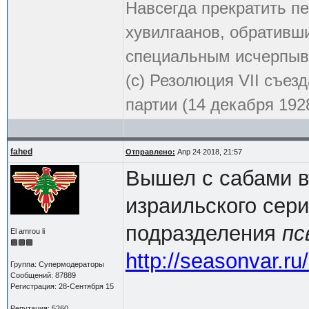
Навсегда прекратить пе
хувилгаанов, обративши
специальным исчерпыв
(с) Резолюция VII съе
партии (14 декабря 1928
fahed
Отправлено:
Апр 24 2018, 21:57
Вышел с сабами в
израильского сери
подразделения
пс
El amrou li
http://seasonvar.r
Группа: Супермодераторы
Сообщений: 87889
Регистрация: 28-Сентября 15
Репутация: 5260