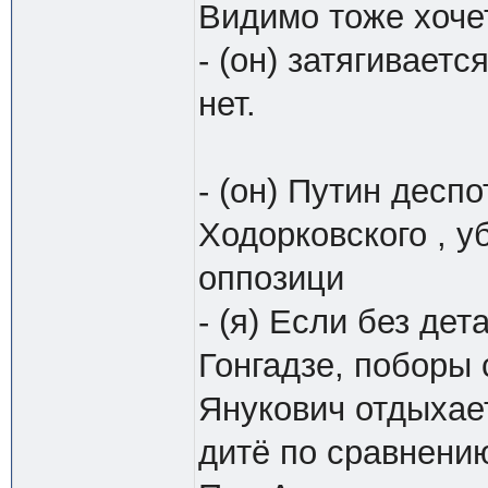
Видимо тоже хочет
- (он) затягиваетс
нет.
- (он) Путин деспо
Ходорковского , у
оппозици
- (я) Если без дет
Гонгадзе, поборы 
Янукович отдыхает
дитё по сравнению