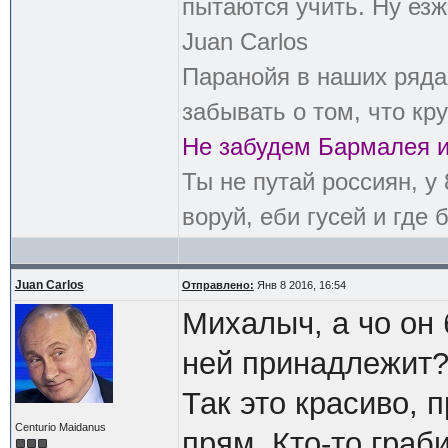
пытаются учить. Ну езж
Juan Carlos
Паранойя в наших рядах
забывать о том, что кру
Не забудем Бармалея и
Ты не путай россиян, у
воруй, еби гусей и где 
Juan Carlos
Отправлено:
Янв 8 2016, 16:54
Михалыч, а чо он 
ней принадлежит
Так это красиво, 
Centurio Maidanus
прям. Кто-то граб