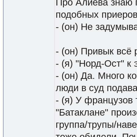
Про Алиева знаю 
подобных приеров
- (он) Не задумыв
- (он) Привык всё
- (я) "Норд-Ост" к
- (он) Да. Много 
люди в суд подава
- (я) У французов
"Батаклане" прои
группа/трупы/наве
тоже обидели. По