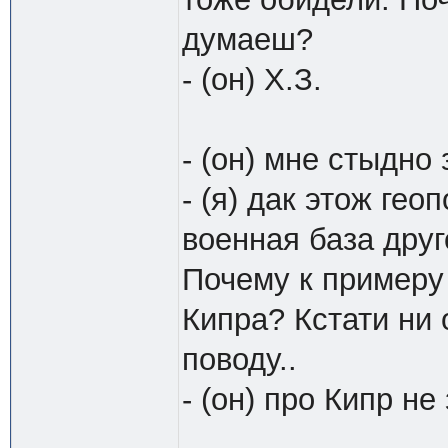
думаеш?
- (он) Х.З.
- (он) мне стыдно
- (я) дак этож ге
военная база друг
Почему к примеру
Кипра? Кстати ни 
поводу..
- (он) про Кипр не 