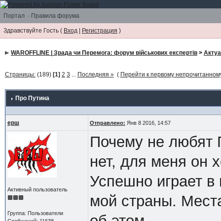
Портал
·
Правила форума
Здравствуйте Гость (
Вход
|
Регистрация
)
WAROFFLINE | Зрада чи Перемога: форум військових експертів
>
Акту
Страницы:
(189)
[1]
2
3
...
Последняя »
(
Перейти к первому непрочитанно
Про Путина
ерш
Отправлено:
Янв 8 2016, 14:57
Почему не любят П
нет, для меня он 
Успешно играет в
Активный пользователь
мой страны. Мест
Группа: Пользователи
об этом.
Сообщений: 11638