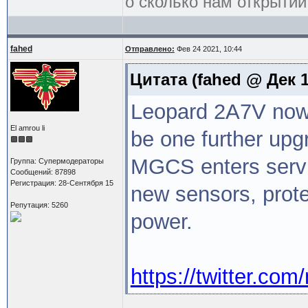
о сколько нам открытий
fahed
Отправлено:
Фев 24 2021, 10:44
Цитата
(fahed @ Дек 1
Leopard 2A7V now h
El amrou li
be one further upg
MGCS enters servi
Группа: Супермодераторы
Сообщений: 87898
Регистрация: 28-Сентября 15
new sensors, prote
Репутация: 5260
power.
https://twitter.co