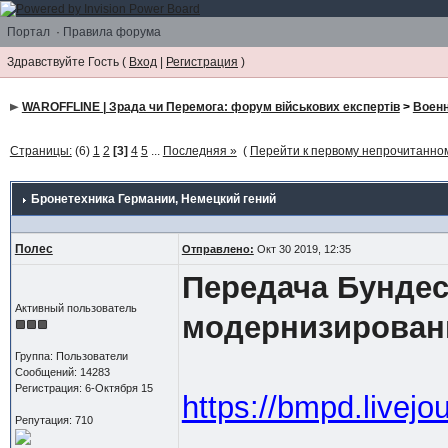
Портал
·
Правила форума
Здравствуйте Гость (
Вход
|
Регистрация
)
WAROFFLINE | Зрада чи Перемога: форум військових експертів
>
Воен
Страницы:
(6)
1
2
[3]
4
5
...
Последняя »
(
Перейти к первому непрочитанн
Бронетехника Германии
, Немецкий гений
Полес
Отправлено:
Окт 30 2019, 12:35
Передача Бундес
Активный пользователь
модернизированн
Группа: Пользователи
Сообщений: 14283
Регистрация: 6-Октября 15
https://bmpd.livej
Репутация: 710