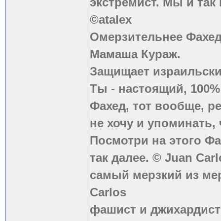
экстремист. Мы и так
©atalex
Омерзительнее Фахед
Мамаша Кураж.
Защищает израильски
Ты - настоящий, 100
Фахед, тот вообще, р
не хочу и упоминать, 
Посмотри на этого Фа
так далее. © Juan Carl
самый мерзкий из ме
Carlos
фашист и джихардист