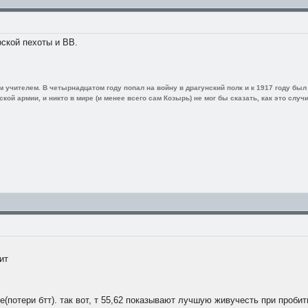
рской пехоты и ВВ.
 учителем. В четырнадцатом году попал на войну в драгунский полк и к 1917 году бы
ой армии, и никто в мире (и менее всего сам Козырь) не мог бы сказать, как это случи
ит
е(потери бтт). так вот, т 55,62 показывают лучшую живучесть при пробит