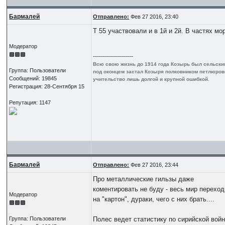
Бармалей
Отправлено:
Фев 27 2016, 23:40
Т 55 участвовали и в 1й и 2й. В частях мо
Модератор
--------------------
Всю свою жизнь до 1914 года Козырь был сельским
Группа: Пользователи
под оконцем застал Козыря полковником петлюровск
Сообщений: 19845
учительство лишь долгой и крупной ошибкой.
Регистрация: 28-Сентября 15
Репутация: 1147
Бармалей
Отправлено:
Фев 27 2016, 23:44
Про металлические гильзы даже
коментировать не буду - весь мир переход
Модератор
на "картон", дураки, чего с них брать....
Группа: Пользователи
Полес ведет статистику по сирийской войн