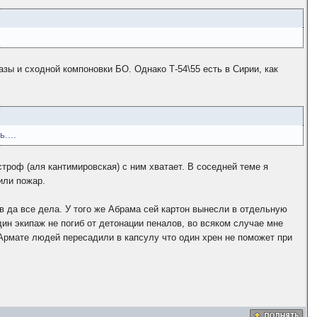
базы и сходной компоновки БО. Однако Т-54\55 есть в Сирии, как
....
строф (аля кантимировская) с ним хватает. В соседней теме я
или пожар.
ов да все дела. У того же Абрама сей картон вынесли в отдельную
дин экипаж не погиб от детонации пеналов, во всяком случае мне
 Армате людей пересадили в капсулу что один хрен не поможет при