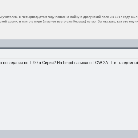
 учителем. В четырнадцатом году попал на войну в драгунский полк и к 1917 году бы
ой армии, и никто в мире (и менее всего сам Козырь) не мог бы сказать, как это случи
го попадания по Т-90 в Сирии? На bmpd написано TOW-2A. Т.е. тандемны