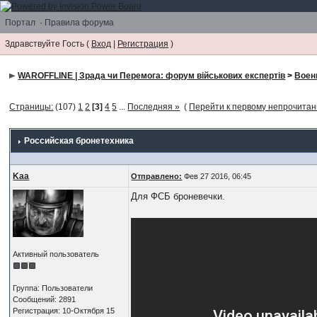
Портал
·
Правила форума
Здравствуйте Гость (
Вход
|
Регистрация
)
WAROFFLINE | Зрада чи Перемога: форум військових експертів
>
Воен
Страницы:
(107)
1
2
[3]
4
5
...
Последняя »
(
Перейти к первому непрочита
Российская бронетехника
Kaa
Отправлено:
Фев 27 2016, 06:45
Для ФСБ броневечки.
Активный пользователь
Группа: Пользователи
Сообщений: 2891
Регистрация: 10-Октября 15