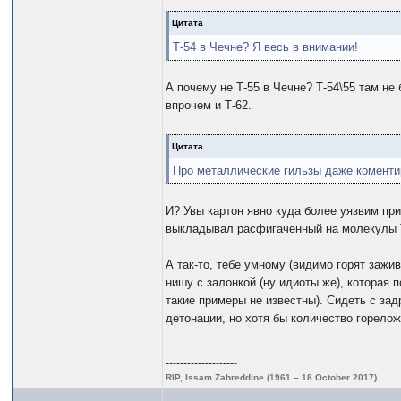
Цитата
Т-54 в Чечне? Я весь в внимании!
А почему не Т-55 в Чечне? Т-54\55 там не
впрочем и Т-62.
Цитата
Про металлические гильзы даже коментиро
И? Увы картон явно куда более уязвим при
выкладывал расфигаченный на молекулы Т-
А так-то, тебе умному (видимо горят зажи
нишу с залонкой (ну идиоты же), которая 
такие примеры не известны). Сидеть с за
детонации, но хотя бы количество горелож
--------------------
RIP, Issam Zahreddine (1961 – 18 October 2017).