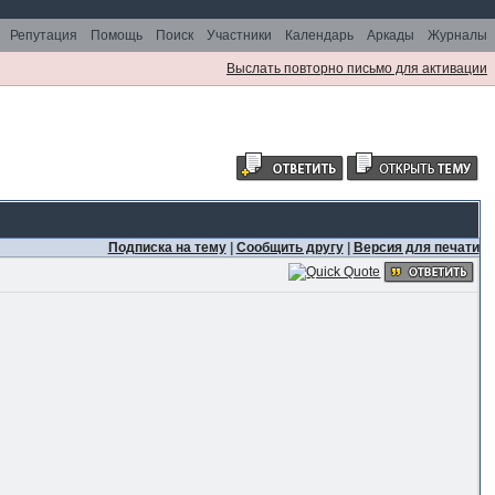
Репутация
Помощь
Поиск
Участники
Календарь
Аркады
Журналы
Выслать повторно письмо для активации
Подписка на тему
|
Сообщить другу
|
Версия для печати