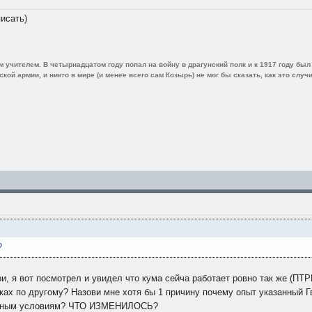
исать)
 учителем. В четырнадцатом году попал на войну в драгунский полк и к 1917 году бы
ой армии, и никто в мире (и менее всего сам Козырь) не мог бы сказать, как это случи
?
и, я вот посмотрел и увидел что кума сейча работает ровно так же (ПТ
нках по другому? Назови мне хотя бы 1 причину почему опыт указанный
менным условиям? ЧТО ИЗМЕНИЛОСЬ?