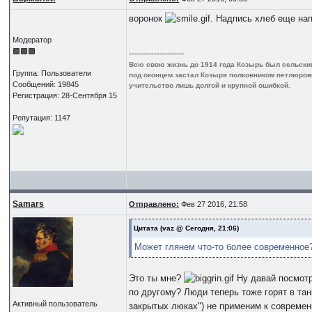
воронок
. Надпись хлеб еще нап
Модератор
--------------------
Всю свою жизнь до 1914 года Козырь был сельским
Группа: Пользователи
под оконцем застал Козыря полковником петлюровск
Сообщений: 19845
учительство лишь долгой и крупной ошибкой.
Регистрация: 28-Сентября 15
Репутация: 1147
Samars
Отправлено:
Фев 27 2016, 21:58
Цитата
(vaz @ Сегодня, 21:06)
Может глянем что-то более современное
Это ты мне?
Ну давай посмотр
по другому? Люди теперь тоже горят в та
Активный пользователь
закрытых люках") не применим к совре