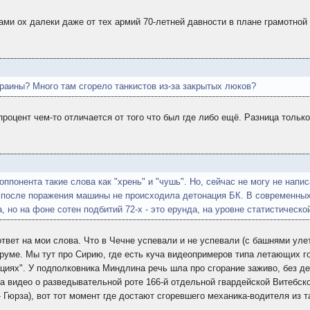
ами ох далеки даже от тех армий 70-летней давности в плане грамотной
краины? Много там сгорело танкистов из-за закрытых люков?
процент чем-то отличается от того что был где либо ещё. Разница только
ппонента такие слова как "хрень" и "чушь". Но, сейчас не могу не напис
е после поражения машины не происходила детонация БК. В современных
 но на фоне сотен подбитий 72-х - это ерунда, на уровне статистическо
 ответ на мои слова. Что в Чечне успевали и не успевали (с башнями у
форуме. Мы тут про Сирию, где есть куча видеопримеров типа летающих 
ациях". У подполковника Миндлина речь шла про сгорание заживо, без де
на видео о разведывательной роте 166-й отдельной гвардейской Витебс
Гюрза), вот тот момент где достают сгоревшего механика-водителя из т