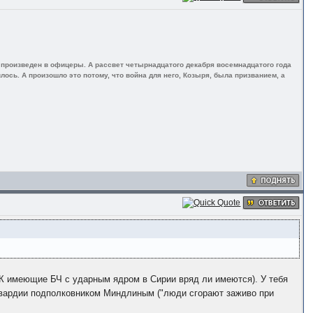
л произведен в офицеры. А рассвет четырнадцатого декабря восемнадцатого года
лось. А произошло это потому, что война для него, Козыря, была призванием, а
РК имеющие БЧ с ударным ядром в Сирии вряд ли имеются). У тебя
 Гвардии подполковником Миндлиным ("люди сгорают заживо при