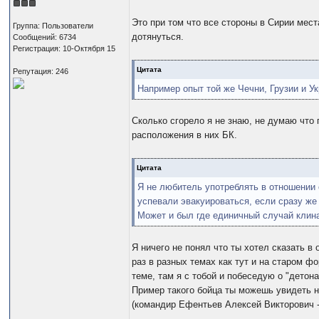
Это при том что все стороны в Сирии мест
Группа: Пользователи
дотянуться.
Сообщений: 6734
Регистрация: 10-Октября 15
Цитата
Репутация: 246
Например опыт той же Чечни, Грузии и У
Сколько сгорело я не знаю, не думаю что 
расположения в них БК.
Цитата
Я не любитель употреблять в отношении о
успевали эвакуироваться, если сразу ж
Может и был где единичный случай клина,
Я ничего не понял что ты хотел сказать в
раз в разных темах как тут и на старом 
теме, там я с тобой и побеседую о "детон
Пример такого бойца ты можешь увидеть 
(командир Ефентьев Алексей Викторович - 