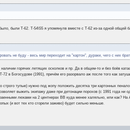
 было, были Т-62. Т-54\55 я упомянулв вместе с Т-62 из-за одной общей 
вать не буду - весь мир переходит на "картон", дураки, чего с них брать
 наличии горячих летящих осколков и пр. Да в общем-то и без боёв ката
72 в Богосудове (1991), причём его разорвало аж после того как затуш
во строго тупые) нужно под жопу положить десятка три картонных пенал
позволяет выжить экипажу даже при детонации порохов (с 1991 года ни о
драенными люками на 2 центнерах ВВ куда менее халяльно, или как? На
опых (и вот тех кто сгорели заживо) будет сильно меньше.