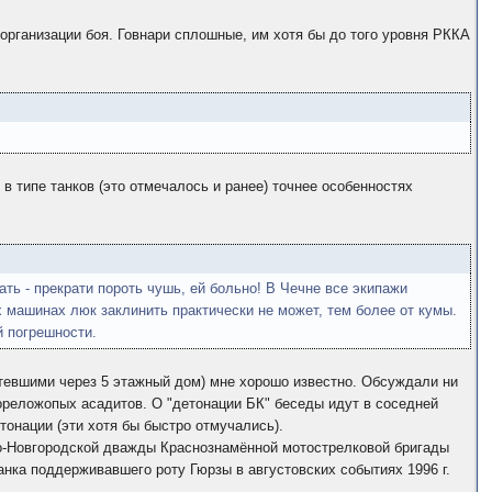
 организации боя. Говнари сплошные, им хотя бы до того уровня РККА
 в типе танков (это отмечалось и ранее) точнее особенностях
ать - прекрати пороть чушь, ей больно! В Чечне все экипажи
 машинах люк заклинить практически не может, тем более от кумы.
й погрешности.
летевшими через 5 этажный дом) мне хорошо известно. Обсуждали ни
гореложопых асадитов. О "детонации БК" беседы идут в соседней
тонации (эти хотя бы быстро отмучались).
ко-Новгородской дважды Краснознамённой мотострелковой бригады
анка поддерживавшего роту Гюрзы в августовских событиях 1996 г.