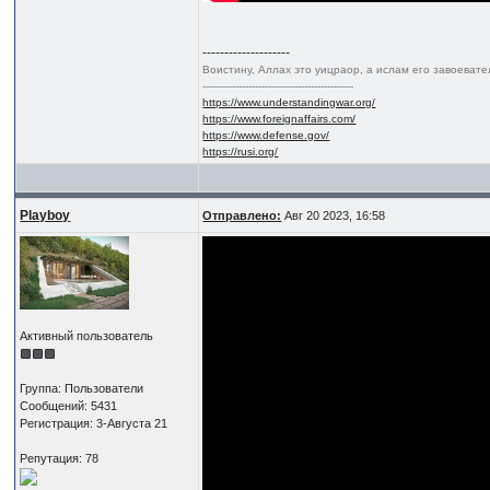
--------------------
Воистину, Аллах это уицраор, а ислам его завоеват
----------------------------------------------
https://www.understandingwar.org/
https://www.foreignaffairs.com/
https://www.defense.gov/
https://rusi.org/
Playboy
Отправлено:
Авг 20 2023, 16:58
Активный пользователь
Группа: Пользователи
Сообщений: 5431
Регистрация: 3-Августа 21
Репутация: 78