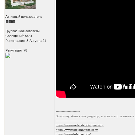
Активный пользователь
Группа: Пользователи
Сообщений: 5431
Регистрация: 3-Августа 21
Репутация: 78
--------------------
Воистину, Аллах это уицраор, а ислам его завоеват
----------------------------------------------
https://www.understandingwar.org/
https://www.foreignaffairs.com/
https://www.defense.gov/