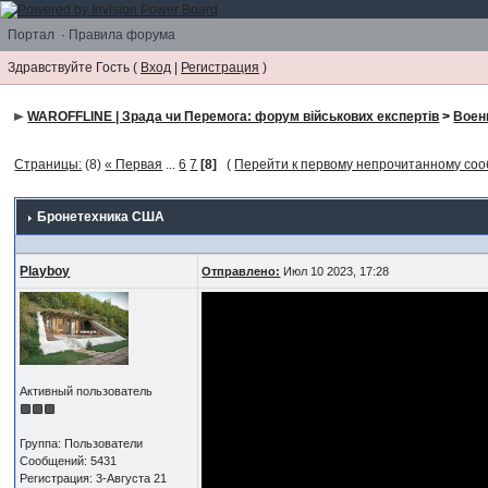
Портал
·
Правила форума
Здравствуйте Гость (
Вход
|
Регистрация
)
WAROFFLINE | Зрада чи Перемога: форум військових експертів
>
Воен
Страницы:
(8)
« Первая
...
6
7
[8]
(
Перейти к первому непрочитанному со
Бронетехника США
Playboy
Отправлено:
Июл 10 2023, 17:28
Активный пользователь
Группа: Пользователи
Сообщений: 5431
Регистрация: 3-Августа 21