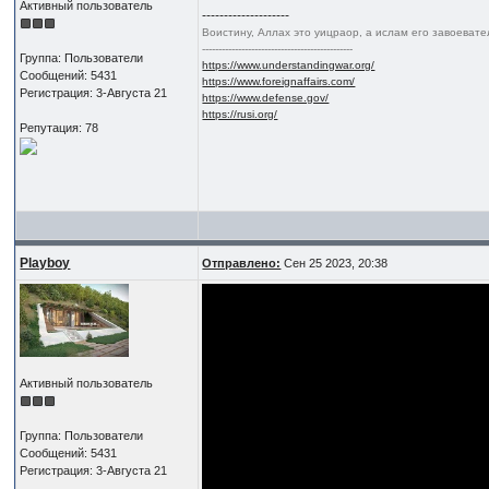
Активный пользователь
--------------------
Воистину, Аллах это уицраор, а ислам его завоеват
----------------------------------------------
Группа: Пользователи
https://www.understandingwar.org/
Сообщений: 5431
https://www.foreignaffairs.com/
Регистрация: 3-Августа 21
https://www.defense.gov/
https://rusi.org/
Репутация: 78
Playboy
Отправлено:
Сен 25 2023, 20:38
Активный пользователь
Группа: Пользователи
Сообщений: 5431
Регистрация: 3-Августа 21