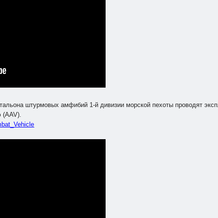
атальона штурмовых амфибий 1-й дивизии морской пехоты проводят экс
 (AAV).
mbat_Vehicle