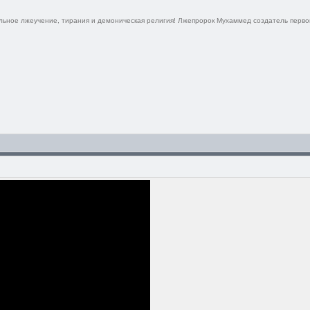
ельное лжеучение, тирания и демоническая религия! Лжепророк Мухаммед создатель перво