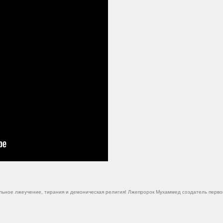
ельное лжеучение, тирания и демоническая религия! Лжепророк Мухаммед создатель перво