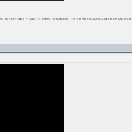
ельное лжеучение, тирания и демоническая религия! Лжепророк Мухаммед создатель перво