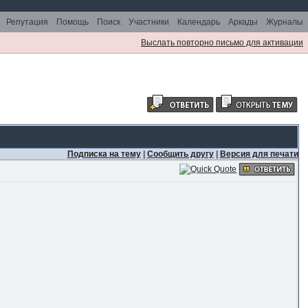
Репутация
Помощь
Поиск
Участники
Календарь
Аркады
Журналы
Выслать повторно письмо для активации
Подписка на тему
|
Сообщить другу
|
Версия для печати