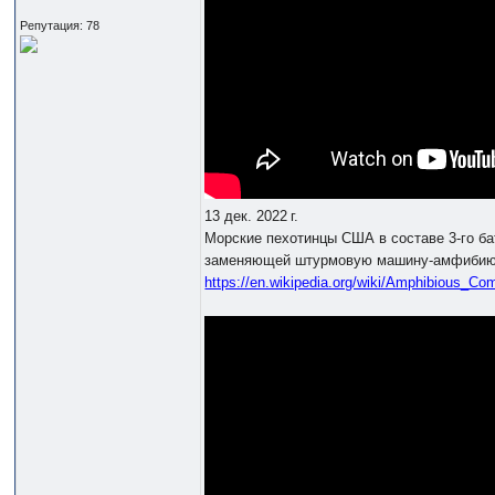
Репутация: 78
13 дек. 2022 г.
Морские пехотинцы США в составе 3-го б
заменяющей штурмовую машину-амфибию
https://en.wikipedia.org/wiki/Amphibious_Co