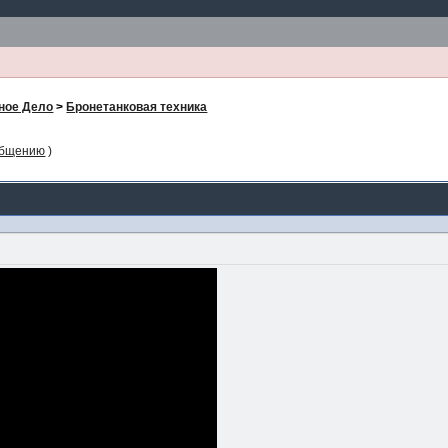
ное Дело
>
Бронетанковая техника
общению
)