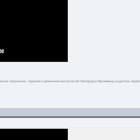
ельное лжеучение, тирания и демоническая религия! Лжепророк Мухаммед создатель перво