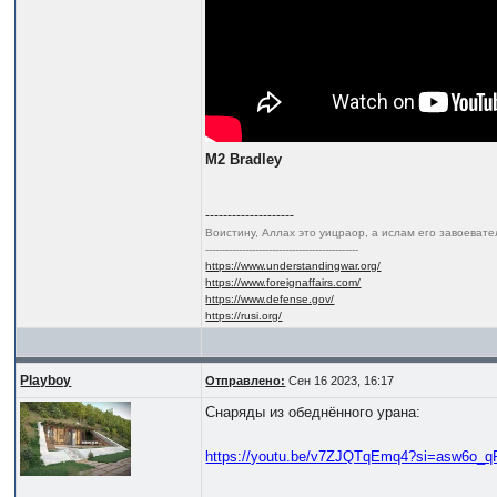
M2 Bradley
--------------------
Воистину, Аллах это уицраор, а ислам его завоеват
----------------------------------------------
https://www.understandingwar.org/
https://www.foreignaffairs.com/
https://www.defense.gov/
https://rusi.org/
Playboy
Отправлено:
Сен 16 2023, 16:17
Снаряды из обеднённого урана:
https://youtu.be/v7ZJQTqEmq4?si=asw6o_