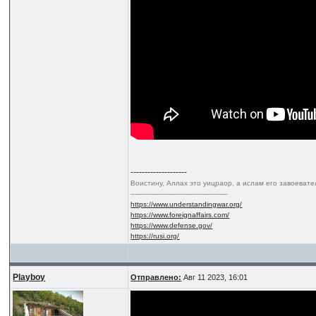
--------------------
Воистину, Аллах это уицраор, а ислам его завоеват
----------------------------------------------
https://www.understandingwar.org/
https://www.foreignaffairs.com/
https://www.defense.gov/
https://rusi.org/
Playboy
Отправлено:
Авг 11 2023, 16:01