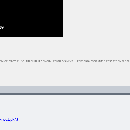
ельное лжеучение, тирания и демоническая религия! Лжепророк Мухаммед создатель перво
qPrwCEpkNt