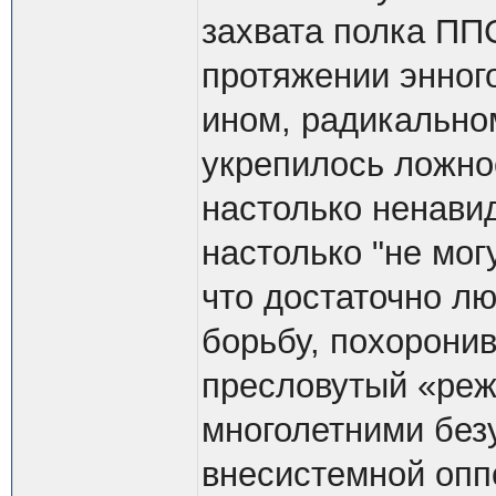
захвата полка ППС
протяжении энног
ином, радикальном
укрепилось ложное
настолько ненави
настолько "не могу
что достаточно лю
борьбу, похорони
пресловутый «реж
многолетними бе
внесистемной оппо