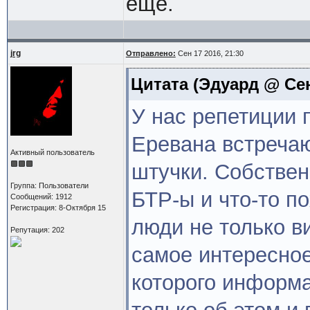
еще.
jrg
Отправлено:
Сен 17 2016, 21:30
Цитата
(Эдуард @ Сен 
У нас репетиции 
Еревана встречаю
Активный пользователь
штучки. Собствен
Группа: Пользователи
БТР-ы и что-то п
Сообщений: 1912
Регистрация: 8-Октября 15
люди не только в
Репутация: 202
самое интересное
которого информа