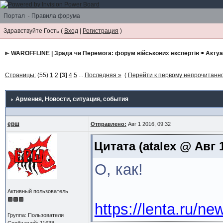
Портал
·
Правила форума
Здравствуйте Гость (
Вход
|
Регистрация
)
WAROFFLINE | Зрада чи Перемога: форум військових експертів
>
Акту
Страницы:
(55)
1
2
[3]
4
5
...
Последняя »
(
Перейти к первому непрочитан
Армения
, Новости, ситуация, события
ерш
Отправлено:
Авг 1 2016, 09:32
Цитата
(atalex @ Авг 1
О, как!
Активный пользователь
https://lenta.ru/n
Группа: Пользователи
Сообщений: 11638