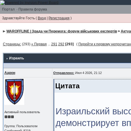
Портал
·
Правила форума
Здравствуйте Гость (
Вход
|
Регистрация
)
WAROFFLINE | Зрада чи Перемога: форум військових експертів
>
Акту
Страницы:
(293)
« Первая
...
291
292
[293]
(
Перейти к первому непрочита
Израиль
Аарон
Отправлено:
Июл 4 2026, 21:12
Цитата
Израильский высо
Активный пользователь
демонстрирует в
Группа: Пользователи
Сообщений: 8219