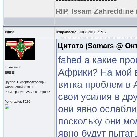
RIP, Issam Zahreddine 
fahed
Отправлено:
Окт 8 2017, 21:15
Цитата
(Samars @ Окт 
fahed а какие пр
El amrou li
Африки? На мой в
витка проблем в 
Группа: Супермодераторы
Сообщений: 87871
Регистрация: 28-Сентября 15
свои усилия в др
Репутация: 5259
они явно ослабли
поскольку они мо
явно будут пытат