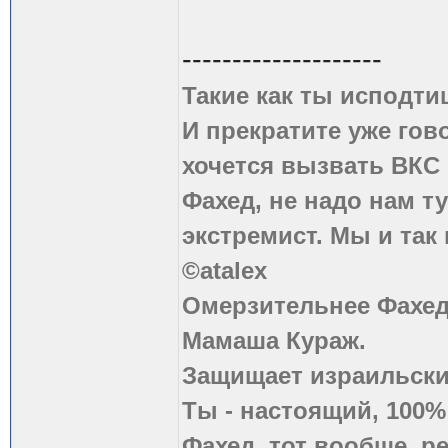
--------------------
Такие как ты исподти
И прекратите уже гово
хочется вызвать ВКС 
Фахед, не надо нам т
экстремист. Мы и так
©atalex
Омерзительнее Фахед
Мамаша Кураж.
Защищает израильски
Ты - настоящий, 100
Фахед, тот вообще, р