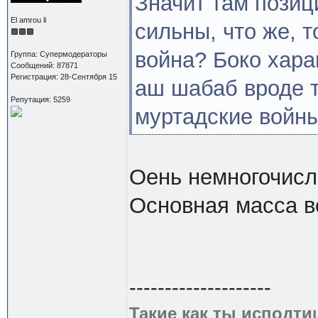
Значит там позиц
El amrou li
сильны, что же, т
война? Боко хара
Группа: Супермодераторы
Сообщений: 87871
Регистрация: 28-Сентября 15
аш шабаб вроде т
Репутация: 5259
муртадские войны
Оень немногочисл
Основная масса в
--------------------
Такие как ты исподти