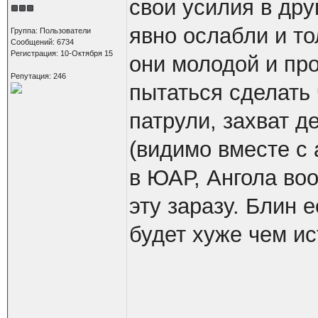
свои усилия в др
явно ослабли и то
Группа: Пользователи
Сообщений: 6734
Регистрация: 10-Октября 15
они молодой и пр
Репутация: 246
пытаться сделать 
патрули, захват д
(видимо вместе с
в ЮАР, Ангола во
эту заразу. Блин 
будет хуже чем ис
--------------------