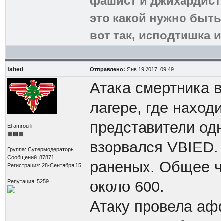
фашист и джихардист
это какой нужно быть
вот так, исподтишка и
fahed
Отправлено:
Янв 19 2017, 09:49
Атака смертника в
лагере, где нахо
представители одн
El amrou li
взорвался VBIED.
Группа: Супермодераторы
Сообщений: 87871
раненых. Общее ч
Регистрация: 28-Сентября 15
Репутация: 5259
около 600.
Атаку провела аф