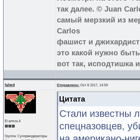
так далее. © Juan Carl
самый мерзкий из ме
Carlos
фашист и джихардист
это какой нужно быть
вот так, исподтишка и
fahed
Отправлено:
Окт 8 2017, 14:59
Цитата
Стали известны 
El amrou li
спецназовцев, уб
на американо-ниг
Группа: Супермодераторы