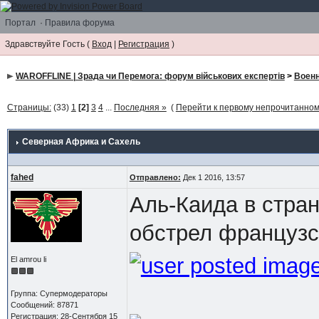
Портал
·
Правила форума
Здравствуйте Гость (
Вход
|
Регистрация
)
WAROFFLINE | Зрада чи Перемога: форум військових експертів
>
Военн
Страницы:
(33)
1
[2]
3
4
...
Последняя »
(
Перейти к первому непрочитанно
Северная Африка и Сахель
fahed
Отправлено:
Дек 1 2016, 13:57
Аль-Каида в стран
обстрел французс
El amrou li
Группа: Супермодераторы
Сообщений: 87871
Регистрация: 28-Сентября 15