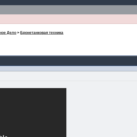
ное Дело
>
Бронетанковая техника