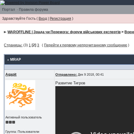
Портал
·
Правила форума
Здравствуйте Гость (
Вход
|
Регистрация
)
WAROFFLINE | Зрада чи Перемога: форум військових експертів
>
Воен
Страницы:
(3)
1
[2]
3
(
Перейти к первому непрочитанному сообщению
)
MRAP
Agapit
Отправлено:
Дек 9 2018, 00:41
Развитие Тигров
Активный пользователь
Группа: Пользователи