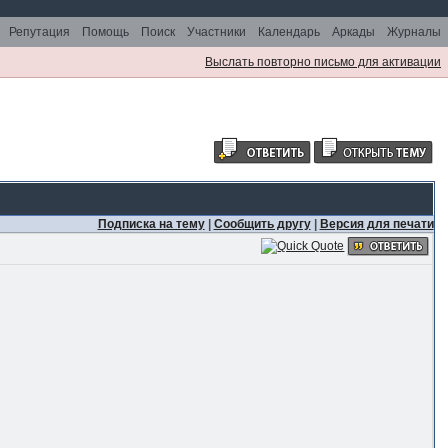
Репутация
Помощь
Поиск
Участники
Календарь
Аркады
Журналы
Выслать повторно письмо для активации
Подписка на тему
|
Сообщить другу
|
Версия для печати