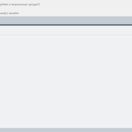
 уёбки и моральные уроды!!!
ов(с) serafim