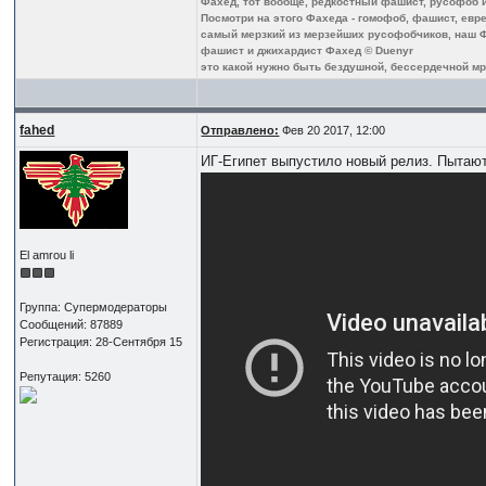
Фахед, тот вообще, редкостный фашист, русофоб и 
Посмотри на этого Фахеда - гомофоб, фашист, еврей
самый мерзкий из мерзейших русофобчиков, наш Ф
фашист и джихардист Фахед © Duenyr
это какой нужно быть бездушной, бессердечной мра
fahed
Отправлено:
Фев 20 2017, 12:00
ИГ-Египет выпустило новый релиз. Пытаю
El amrou li
Группа: Супермодераторы
Сообщений: 87889
Регистрация: 28-Сентября 15
Репутация: 5260