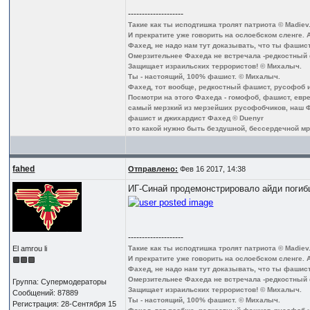
--------------------
Такие как ты исподтишка тролят патриота © Madiev
И прекратите уже говорить на ослоебском сленге. 
Фахед, не надо нам тут доказывать, что ты фашист
Омерзительнее Фахеда не встречала -редкостный
Защищает израильских террористов! © Михалыч.
Ты - настоящий, 100% фашист. © Михалыч.
Фахед, тот вообще, редкостный фашист, русофоб и 
Посмотри на этого Фахеда - гомофоб, фашист, еврей
самый мерзкий из мерзейших русофобчиков, наш Ф
фашист и джихардист Фахед © Duenyr
это какой нужно быть бездушной, бессердечной мра
fahed
Отправлено:
Фев 16 2017, 14:38
ИГ-Синай продемонстрировало айди погибш
--------------------
El amrou li
Такие как ты исподтишка тролят патриота © Madiev
И прекратите уже говорить на ослоебском сленге. 
Фахед, не надо нам тут доказывать, что ты фашист
Омерзительнее Фахеда не встречала -редкостный
Группа: Супермодераторы
Защищает израильских террористов! © Михалыч.
Сообщений: 87889
Ты - настоящий, 100% фашист. © Михалыч.
Регистрация: 28-Сентября 15