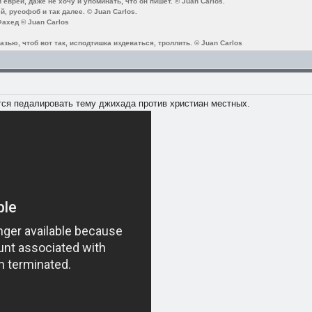
еврей, даже не хочу и упоминать, что он пишет. © Juan Carlos.
, русофоб и так далее. © Juan Carlos.
ахед © Juan Carlos
зью, чтоб вот так, исподтишка издеваться, троллить. © Juan Carlos
тся педалировать тему джихада против христиан местных.