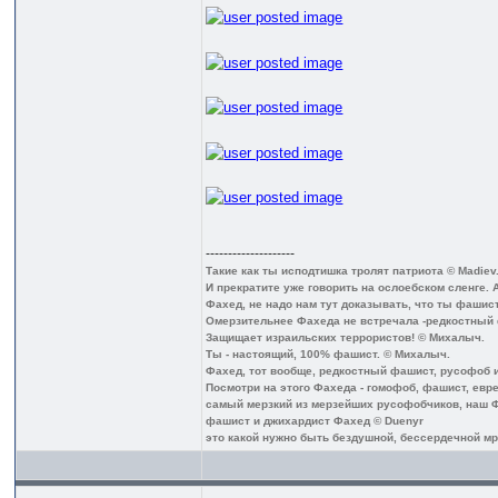
--------------------
Такие как ты исподтишка тролят патриота © Madiev
И прекратите уже говорить на ослоебском сленге. 
Фахед, не надо нам тут доказывать, что ты фашист
Омерзительнее Фахеда не встречала -редкостный
Защищает израильских террористов! © Михалыч.
Ты - настоящий, 100% фашист. © Михалыч.
Фахед, тот вообще, редкостный фашист, русофоб и 
Посмотри на этого Фахеда - гомофоб, фашист, еврей
самый мерзкий из мерзейших русофобчиков, наш Ф
фашист и джихардист Фахед © Duenyr
это какой нужно быть бездушной, бессердечной мра