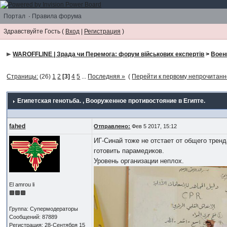
Портал
·
Правила форума
Здравствуйте Гость (
Вход
|
Регистрация
)
WAROFFLINE | Зрада чи Перемога: форум військових експертів
>
Воен
Страницы:
(26)
1
2
[3]
4
5
...
Последняя »
(
Перейти к первому непрочитан
Египетская генотьба.
, Вооруженное противостояние в Египте.
fahed
Отправлено:
Фев 5 2017, 15:12
ИГ-Синай тоже не отстает от общего тренд
готовить парамедиков.
Уровень организации неплох.
El amrou li
Группа: Супермодераторы
Сообщений: 87889
Регистрация: 28-Сентября 15