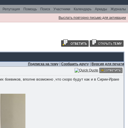
Репутация
Помощь
Поиск
Участники
Календарь
Аркады
Журналы
Выслать повторно письмо для активации
Подписка на тему
|
Сообщить другу
|
Версия для печати
х боевиков, вполне возможно ,что скоро будут как и в Сирии-Ираке