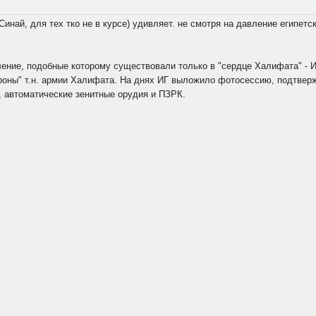
Синай, для тех тко не в курсе) удивляет. не смотря на давление египет
ение, подобные которому существовали только в "сердце Халифата" - Ира
ороны" т.н. армии Халифата. На днях ИГ выложило фотосессию, подтве
, автоматические зенитные орудия и ПЗРК.