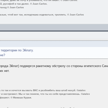
еврей, даже не хочу и упоминать, что он пишет. © Juan Carlos.
, русофоб и так далее. © Juan Carlos.
ахед © Juan Carlos
зью, чтоб вот так, исподтишка издеваться, троллить. © Juan Carlos
 территории по Эйлату.
яне?
города Эйлат) подвергся ракетному обстрелу со стороны египетского С
их нет.
.
А то так и хочется вызвать ВКС и разбомбить ваш штаб нахуй. ©atalex
 и экстремист. Мы и так поняли, что ты из себя представпляешь. ©atalex
 фашист. © Мамаша Кураж.