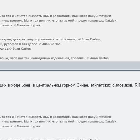
.
А то так и хочется вызвать ВКС и разбомбить ваш штаб нахуй. ©atalex
 и экстремист. Мы и так поняли, что ты из себя представпляешь. ©atalex
 фашист. © Мамаша Кураж.
еврей, даже не хочу и упоминать, что он пишет. © Juan Carlos.
, русофоб и так далее. © Juan Carlos.
ахед © Juan Carlos
зью, чтоб вот так, исподтишка издеваться, троллить. © Juan Carlos
их в ходе боев, в центральном горном Синае, египетских силовиков. RI
.
А то так и хочется вызвать ВКС и разбомбить ваш штаб нахуй. ©atalex
 и экстремист. Мы и так поняли, что ты из себя представпляешь. ©atalex
 фашист. © Мамаша Кураж.