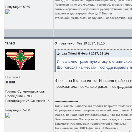
Фахед, тот вообще, редкостный фашист, русофоб и 
Посмотри на этого Фахеда - гомофоб, фашист, еврей
Репутация: 5260
самый мерзкий из мерзейших русофобчиков, наш Ф
фашист и джихардист Фахед © Duenyr
это какой нужно быть бездушной, бессердечной мра
fahed
Отправлено:
Фев 19 2017, 15:10
Цитата
(fahed @ Фев 9 2017, 22:10)
ИГ заявляет ракетную атаку с египетской
Що говорят на местах, господа израильт
El amrou li
В ночь на 8 февраля юг Израиля (района 
перехватила несколько ракет. Пострадавш
Группа: Супермодераторы
Сообщений: 87889
Регистрация: 28-Сентября 15
--------------------
Такие как ты исподтишка тролят патриота © Madiev
Репутация: 5260
И прекратите уже говорить на ослоебском сленге. 
Фахед, не надо нам тут доказывать, что ты фашист
Омерзительнее Фахеда не встречала -редкостный
Защищает израильских террористов! © Михалыч.
Ты - настоящий, 100% фашист. © Михалыч.