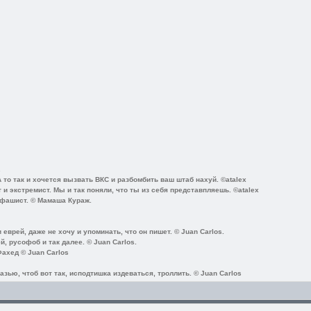
.
А то так и хочется вызвать ВКС и разбомбить ваш штаб нахуй. ©atalex
 и экстремист. Мы и так поняли, что ты из себя представпляешь. ©atalex
 фашист. © Мамаша Кураж.
еврей, даже не хочу и упоминать, что он пишет. © Juan Carlos.
, русофоб и так далее. © Juan Carlos.
ахед © Juan Carlos
зью, чтоб вот так, исподтишка издеваться, троллить. © Juan Carlos