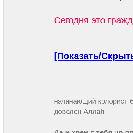
Сегодня это граж
[Показать/Скрыт
--------------------
начинающий колорист-б
доволен Аллаh
Да и хрен с тебя чо п