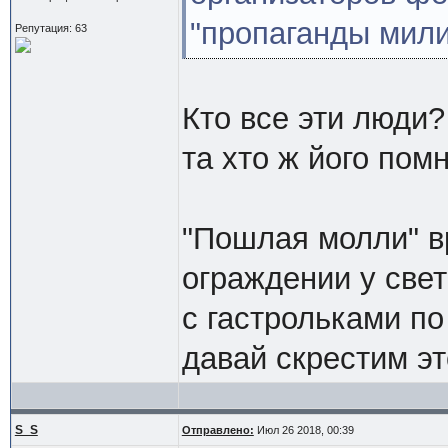
"пропаганды мил
Репутация: 63
Кто все эти люди?
та хто ж його помн
"Пошлая молли" в
ограждении у све
с гастрольками п
давай скрестим эт
S_S
Отправлено:
Июл 26 2018, 00:39