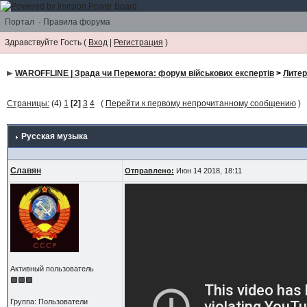
Портал
·
Правила форума
Здравствуйте Гость (
Вход
|
Регистрация
)
WAROFFLINE | Зрада чи Перемога: форум військових експертів
>
Литер
Страницы:
(4)
1
[2]
3
4
(
Перейти к первому непрочитанному сообщению
)
Русская музыка
Славян
Отправлено:
Июн 14 2018, 18:11
Активный пользователь
Группа: Пользователи