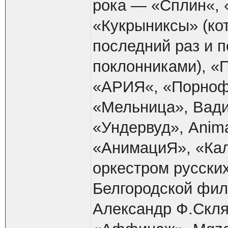
рока — «Сплин«, «
«Кукрыниксы» (ко
последний раз и 
поклонниками), «
«АРИЯ«, «Порноф
«Мельница», Вади
«Ундервуд», Anim
«АнимациЯ», «Кал
оркестром русски
Белгородской фила
Александр Ф.Скля