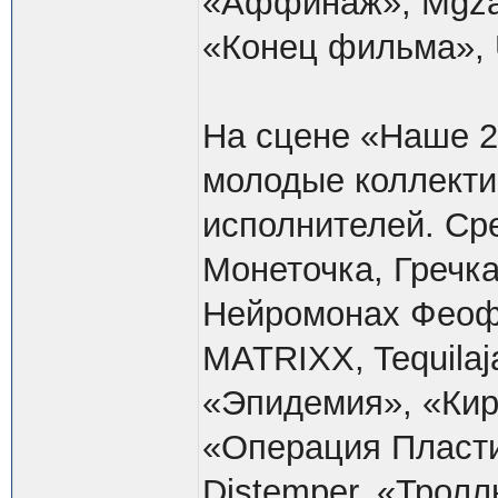
«Аффинаж», Mgzavr
«Конец фильма», 
На сцене «Наше 2
молодые коллекти
исполнителей. Ср
Монеточка, Гречка
Нейромонах Феофа
MATRIXX, Tequilaj
«Эпидемия», «Кирпи
«Операция Пласти
Distemper, «Тролл