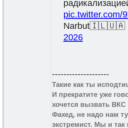
радикализацие
pic.twitter.co
Narbut🇮🇱🇺🇦
2026
--------------------
Такие как ты исподти
И прекратите уже гово
хочется вызвать ВКС 
Фахед, не надо нам т
экстремист. Мы и так