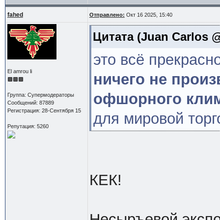
fahed
Отправлено:
Окт 16 2025, 15:40
Цитата
(Juan Carlos @
это всё прекрасн
El amrou li
ничего не произ
офшорного кли
Группа: Супермодераторы
Сообщений: 87889
Регистрация: 28-Сентября 15
для мировой торг
Репутация: 5260
КЕК!
Несыръевой экспо