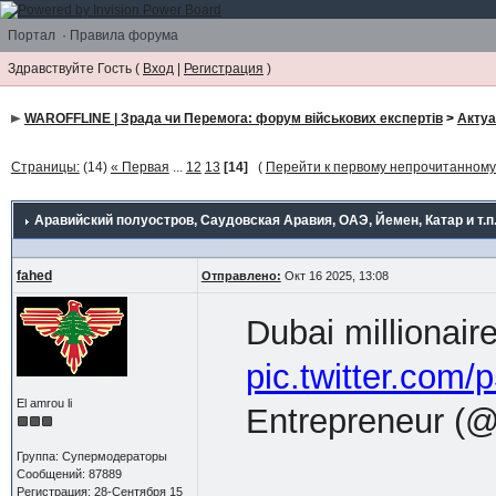
Портал
·
Правила форума
Здравствуйте Гость (
Вход
|
Регистрация
)
WAROFFLINE | Зрада чи Перемога: форум військових експертів
>
Акту
Страницы:
(14)
« Первая
...
12
13
[14]
(
Перейти к первому непрочитанном
Аравийский полуостров
, Саудовская Аравия, ОАЭ, Йемен, Катар и т.п
fahed
Отправлено:
Окт 16 2025, 13:08
Dubai millionai
pic.twitter.com
El amrou li
Entrepreneur (@
Группа: Супермодераторы
Сообщений: 87889
Регистрация: 28-Сентября 15