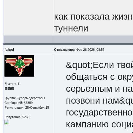
как показала жизн
туннели
fahed
Отправлено:
Фев 26 2026, 08:53
&quot;Если тво
общаться с ок
El amrou li
серьезным и на
позвони нам&q
Группа: Супермодераторы
Сообщений: 87889
Регистрация: 28-Сентября 15
государственно
Репутация: 5260
кампанию соци