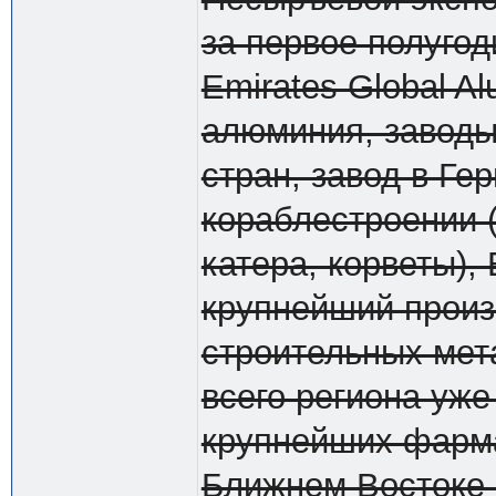
за первое полугод
Emirates Global A
алюминия, заводы 
стран, завод в Ге
кораблестроении (
катера, корветы),
крупнейший произ
строительных мет
всего региона уже
крупнейших фарма
Ближнем Востоке 