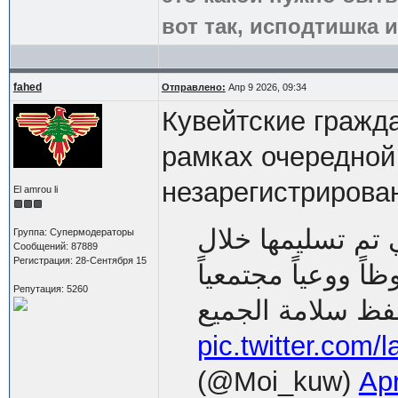
вот так, исподтишка и
fahed
Отправлено:
Апр 9 2026, 09:34
Кувейтские гражд
рамках очередной
незарегистрирова
El amrou li
 تم تسليمها خلال
Группа: Супермодераторы
Сообщений: 87889
Регистрация: 28-Сентября 15
ظاً ووعياً مجتمعياً
Репутация: 5260
pic.twitter.com/
(@Moi_kuw)
Apr