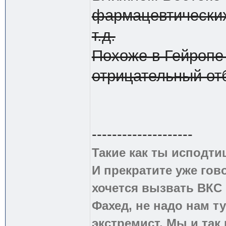
фармацевтических 
т.д.
Похоже в Гейропе
отрицательный отб
--------------------
Такие как ты исподти
И прекратите уже гово
хочется вызвать ВКС 
Фахед, не надо нам т
экстремист. Мы и так