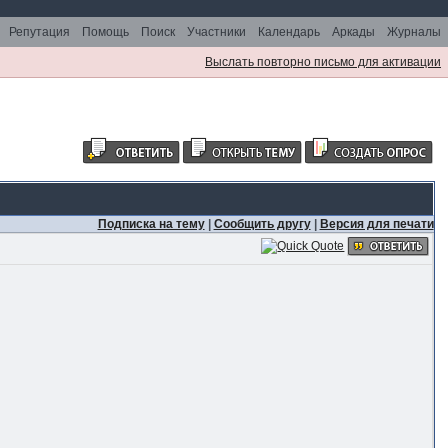
Репутация
Помощь
Поиск
Участники
Календарь
Аркады
Журналы
Выслать повторно письмо для активации
Подписка на тему
|
Сообщить другу
|
Версия для печати