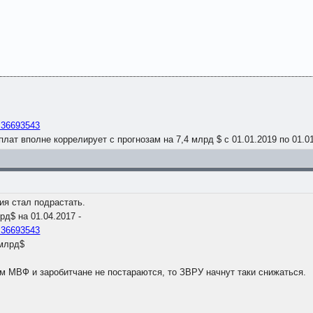
d=36693543
ыплат вполне коррелирует с прогнозам на 7,4 млрд $ с 01.01.2019 по 01.0
ия стал подрастать.
рд$ на 01.04.2017 -
d=36693543
 млрд$
м МВФ и заробитчане не постараются, то ЗВРУ начнут таки снижаться.