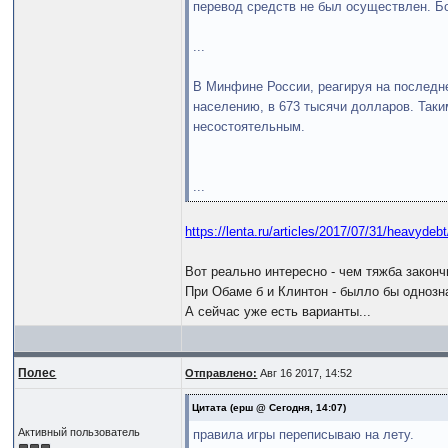
перевод средств не был осуществлен. Бо
...
В Минфине России, реагируя на последне
населению, в 673 тысячи долларов. Таки
несостоятельным.
...
https://lenta.ru/articles/2017/07/31/heavydebt
Вот реально интересно - чем тяжба законч
При Обаме б и Клинтон - былло бы однозна
А сейчас уже есть варианты...
Полес
Отправлено:
Авг 16 2017, 14:52
Цитата
(ерш @ Сегодня, 14:07)
Активный пользователь
правила игры переписываю на лету.