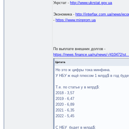
Укрстат -
http://www.ukrstat.gov.ua
Экономика -
http://interfax.com.ua/news/ec
-
https://www.minprom.ua
По выплате внешних долгов -
https://news.finance.ua/ru/news/-/410472/st.
Цитата
Но это ж цифры тока минфина.
У НБУ ж ещё плюсом 1 млрд$ в год буде
Т.е. по статье у в млрд$:
2018 - 3,57
2019 - 6,47
2020 - 6,89
2021 - 6,35
2022 - 5,45
С НБУ будет в млрд$: