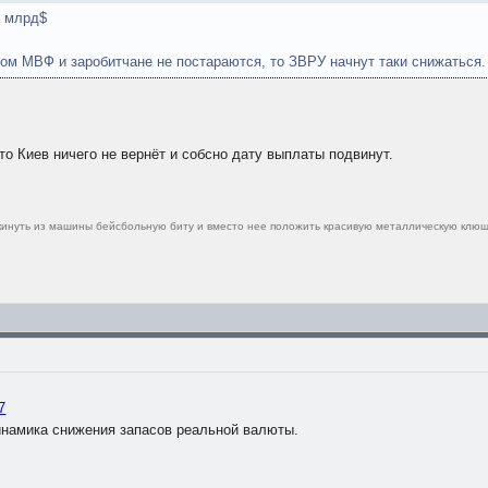
2 млрд$
ом МВФ и заробитчане не постараются, то ЗВРУ начнут таки снижаться.
что Киев ничего не вернёт и собсно дату выплаты подвинут.
ыкинуть из машины бейсбольную биту и вместо нее положить красивую металлическую клюш
7
намика снижения запасов реальной валюты.