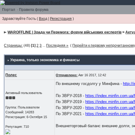
Портал
·
Правила форума
Здравствуйте Гость (
Вход
|
Регистрация
)
WAROFFLINE | Зрада чи Перемога: форум військових експертів
>
Акту
Страницы:
(48)
[1]
2
3
...
Последняя »
(
Перейти к первому непрочитанном
Украина
, только экономика и финансы
Полес
Отправлено:
Авг 16 2017, 12:42
По внешнему госдолгу у Минфина -
http:/
Активный пользователь
По ЗВРУ-2018 -
https://index.minfin.com.ua
По ЗВРУ-2019 -
https://index.minfin.com.ua
Группа: Пользователи
По ЗВРУ-2020 -
https://index.minfin.com.ua
Сообщений: 14283
По ЗВРУ-2021 -
https://index.minfin.com.ua
Регистрация: 6-Октября 15
Внешнеторговый баланс внешние долги, э
Репутация: 710