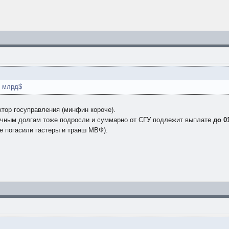
2 млрд$
ектор госуправления (минфин короче).
очным долгам тоже подросли и суммарно от СГУ подлежит выплате
до 0
не погасили гастеры и транш МВФ).