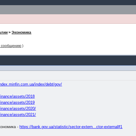
алии
>
Экономика
у сообщению
)
/index.minfin.com.ua/index/debt/gov/
/finance/assets/2018
/finance/assets/2019
/finance/assets/2020/
/finance/assets/2021/
кономика -
https://bank.gov.ua/statistic/sector-extern...ctor-external#1