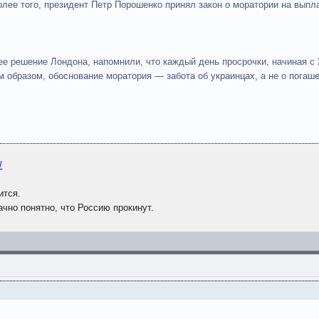
лее того, президент Петр Порошенко принял закон о моратории на выпла
е решение Лондона, напомнили, что каждый день просрочки, начиная с 2
м образом, обоснование моратория — забота об украинцах, а не о пога
/
ится.
чно понятно, что Россию прокинут.