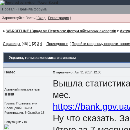
Портал
·
Правила форума
Здравствуйте Гость (
Вход
|
Регистрация
)
WAROFFLINE | Зрада чи Перемога: форум військових експертів
>
Акту
Страницы:
(48)
1
[2]
3
4
...
Последняя »
(
Перейти к первому непрочитанно
Украина
, только экономика и финансы
Полес
Отправлено:
Авг 31 2017, 12:08
Вышла статистика
Активный пользователь
мес.
Группа: Пользователи
https://bank.gov.
Сообщений: 14283
Регистрация: 6-Октября 15
Ну что сказать. З
Репутация: 710
Итого за 7 месяце