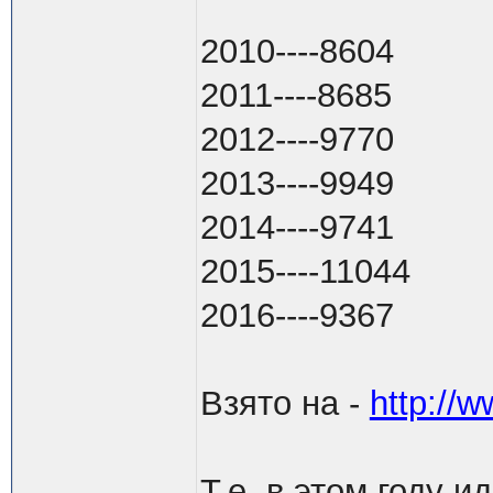
2010----8604
2011----8685
2012----9770
2013----9949
2014----9741
2015----11044
2016----9367
Взято на -
http://w
Т.е. в этом году 