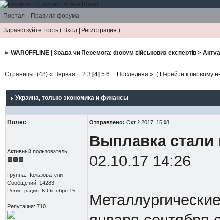
Портал
·
Правила форума
Здравствуйте Гость (
Вход
|
Регистрация
)
WAROFFLINE | Зрада чи Перемога: форум військових експертів
>
Акту
Страницы:
(48)
« Первая
...
2
3
[4]
5
6
...
Последняя »
(
Перейти к первому 
Украина
, только экономика и финансы
Полес
Отправлено:
Окт 2 2017, 15:08
Выплавка стали 
Активный пользователь
02.10.17 14:26
Группа: Пользователи
Сообщений: 14283
Регистрация: 6-Октября 15
Металлургические
Репутация: 710
января-сентября 