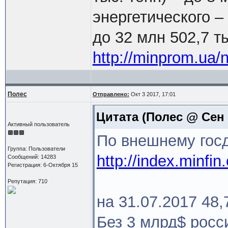
энергетического – 
до 32 млн 502,7 ты
http://minprom.ua/
Полес
Отправлено:
Окт 3 2017, 17:01
Цитата
(Полес @ Сен 1
Активный пользователь
По внешнему госд
Группа: Пользователи
http://index.minfi
Сообщений: 14283
Регистрация: 6-Октября 15
Репутация: 710
на 31.07.2017 48,
Без 3 млрд$ росс