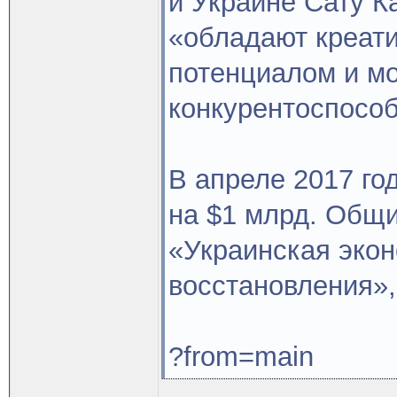
и Украине Сату К
«обладают креат
потенциалом и мо
конкурентоспосо
В апреле 2017 г
на $1 млрд. Общи
«Украинская эко
восстановления»
?from=main