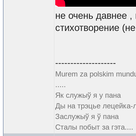
не очень давнее ,
стихотворение (не
--------------------
Murem za polskim mund
.....
Як служыў я у пана
Ды на трэцье лецейка-
Заслужыў я ў пана
Сталы побыт за гэта....