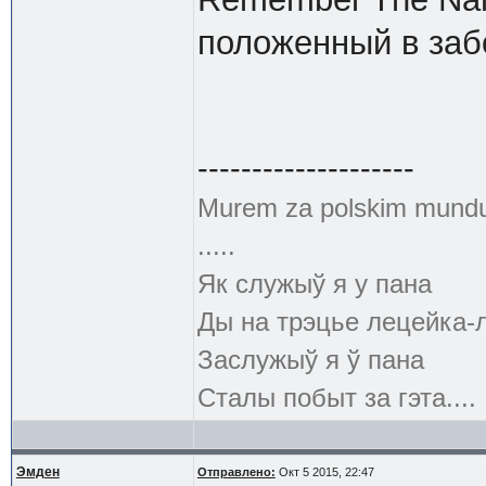
положенный в заб
--------------------
Murem za polskim mund
.....
Як служыў я у пана
Ды на трэцье лецейка-
Заслужыў я ў пана
Сталы побыт за гэта....
Эмден
Отправлено:
Окт 5 2015, 22:47