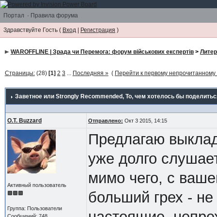
Портал
·
Правила форума
Здравствуйте Гость (
Вход
|
Регистрация
)
WAROFFLINE | Зрада чи Перемога: форум військових експертів
>
Литер
Страницы:
(28)
[1]
2
3
...
Последняя »
(
Перейти к первому непрочитанном
Заветное или Strongly Recommended
, То, чем хотелось бы поделиться
O.T. Buzzard
Отправлено:
Окт 3 2015, 14:15
Предлагаю выклад
уже долго слушает
мимо чего, с ваше
Активный пользователь
больший грех - не
Группа: Пользователи
настоящие, непре
Сообщений: 748