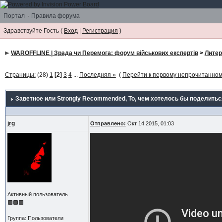
Портал
·
Правила форума
Здравствуйте Гость (
Вход
|
Регистрация
)
WAROFFLINE | Зрада чи Перемога: форум військових експертів
>
Литер
Страницы:
(28)
1
[2]
3
4
...
Последняя »
(
Перейти к первому непрочитанно
Заветное или Strongly Recommended
, То, чем хотелось бы поделиться
jrg
Отправлено:
Окт 14 2015, 01:03
Активный пользователь
Группа: Пользователи